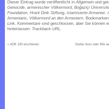
Dieser Eintrag wurde veröffentlicht in
Allgemein
und ge
Genocide
,
armenischer Völkermord
,
Boğaziçi Üniversite
Foundation
,
Hrant Dink Stiftung
,
islamisierte Armenier
,
Armenians
,
Völkermord an den Armeniern
. Bookmarken
Link
. Kommentare sind geschlossen, aber Sie können e
hinterlassen:
Trackback-URL
.
«
ADK 160 erschienen
Stefan Aust oder Wie we