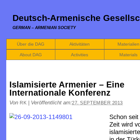
Deutsch-Armenische Gesellsc
GERMAN – ARMENIAN SOCIETY
Über die DAG
Aktivitäten
Materialien
About DAG
Activities
Materials
Islamisierte Armenier – Eine
Internationale Konferenz
Von
|
Veröffentlicht am:
RK
27. SEPTEMBER 2013
Schon seit
Zeit wird v
islamisier
in der Türk