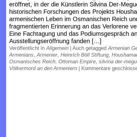
eröffnet, in der die Künstlerin Silvina Der-Megu
historischen Forschungen des Projekts Hous
armenischen Leben im Osmanischen Reich un
fragmentierten Erinnerung an das Verlorene ver
Eine Fachtagung und das Podiumsgespräch anl
Ausstellungseröffnung fanden […]
Veröffentlicht in
Allgemein
|
Auch getagged
Armenian G
Armenians
,
Armenier
,
Heinrich Böll Stiftung
,
Houshama
Osmanisches Reich
,
Ottoman Empire
,
silvina der-megu
Völkermord an den Armeniern
|
Kommentare geschloss