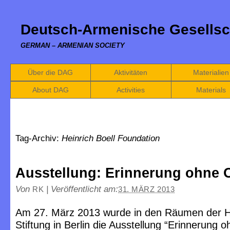
Deutsch-Armenische Gesellsc
GERMAN – ARMENIAN SOCIETY
Über die DAG
Aktivitäten
Materialien
About DAG
Activities
Materials
Tag-Archiv:
Heinrich Boell Foundation
Ausstellung: Erinnerung ohne 
Von
|
Veröffentlicht am:
RK
31. MÄRZ 2013
Am 27. März 2013 wurde in den Räumen der He
Stiftung in Berlin die Ausstellung “Erinnerung o