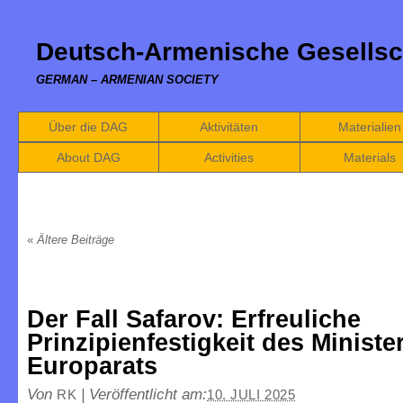
Deutsch-Armenische Gesellsc
GERMAN – ARMENIAN SOCIETY
Über die DAG
Aktivitäten
Materialien
About DAG
Activities
Materials
«
Ältere Beiträge
Der Fall Safarov: Erfreuliche
Prinzipienfestigkeit des Ministe
Europarats
Von
|
Veröffentlicht am:
RK
10. JULI 2025