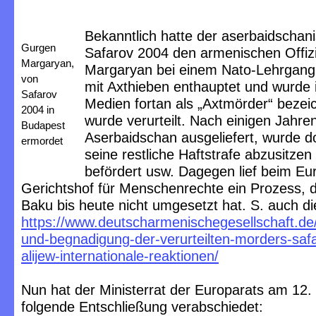
Bekanntlich hatte der aserbaidschani
Gurgen
Safarov 2004 den armenischen Offiz
Margaryan,
Margaryan bei einem Nato-Lehrgang
von
mit Axthieben enthauptet und wurde 
Safarov
Medien fortan als „Axtmörder“ bezei
2004 in
wurde verurteilt. Nach einigen Jahre
Budapest
Aserbaidschan ausgeliefert, wurde do
ermordet
seine restliche Haftstrafe abzusitzen
befördert usw. Dagegen lief beim Eu
Gerichtshof für Menschenrechte ein Prozess, d
Baku bis heute nicht umgesetzt hat. S. auch di
https://www.deutscharmenischegesellschaft.de
und-begnadigung-der-verurteilten-morders-saf
alijew-internationale-reaktionen/
Nun hat der Ministerrat der Europarats am 12. 
folgende Entschließung verabschiedet: