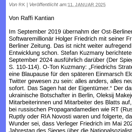
Von
|
Veröffentlicht am:
RK
11. JANUAR 2025
Von Raffi Kantian
Im September 2019 übernahm der Ost-Berline
Softwaremillionär Holger Friedrich mit seiner Fr
Berliner Zeitung. Das ist nicht weiter aufregend
Entwicklung schon. Stefan Kuzmany berichtet
September 2024 ausführlich darüber (Der Spieg
S. 110-114). O-Ton Kuzmany: „Friedrichs Strat
eine Blaupause für den späteren Einmarsch El
Twitter gewesen zu sein: alles anders, alles n
sofort. Das Sagen hat der Eigentümer.“ Der d
ukrainische Botschafter in Berlin, Oleksij Makej
Mitarbeiterinnen und Mitarbeiter des Blatts auf,
bei russischen Propagandamedien wie RT (Rus
Ruptly oder RIA Novosti waren und folgerte, da
Wunder sei, dass Verleger Friedrich im Mai 2
Jahrestag des Sieges über die Nationalsozialis