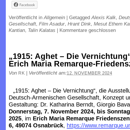
Facebook
Veröffentlicht in
Allgemein
|
Getagged
Alexis Kalk
,
Deut
Gesellschaft
,
Film Asadur
,
Hrant Dink
,
Mesut Ethem Kav
Kantian
,
Talin Kalatas
|
Kommentare geschlossen
„1915: Aghet – Die Vernichtung
Erich Maria Remarque-Frieden
Von
|
Veröffentlicht am:
RK
12. NOVEMBER 2024
„1915: Aghet – Die Vernichtung“, die Ausstell
Deutsch-Armenischen Gesellschaft, Konzept u
Gestaltung: Dr. Katharina Berndt, Giorgio Bava
Donnerstag, 7. November 2024, bis Sonntag
2025
, im
Erich Maria Remarque Friedenszen
6, 49074 Osnabrück
,
https://www.remarque.un