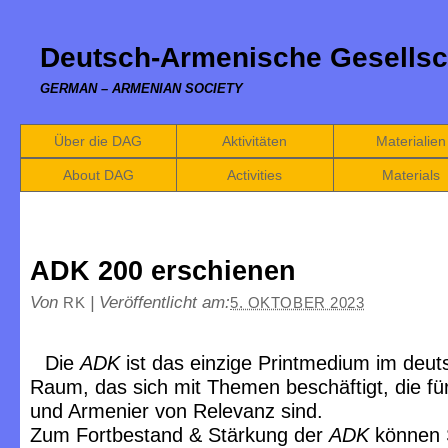
Deutsch-Armenische Gesellsc
GERMAN – ARMENIAN SOCIETY
Über die DAG
Aktivitäten
Materialien
About DAG
Activities
Materials
ADK 200 erschienen
Von
|
Veröffentlicht am:
RK
5. OKTOBER 2023
Die
ADK
ist das einzige Printmedium im deu
Raum, das sich mit Themen beschäftigt, die f
und Armenier von Relevanz sind.
Zum Fortbestand & Stärkung der
ADK
können 