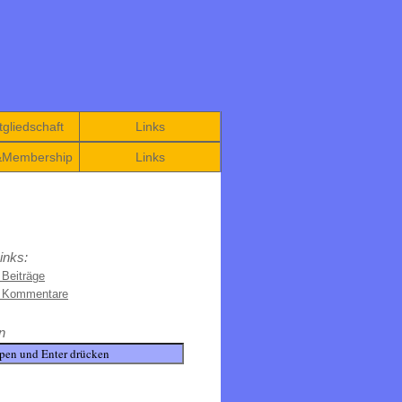
gliedschaft
Links
&Membership
Links
inks:
 Beiträge
e Kommentare
n