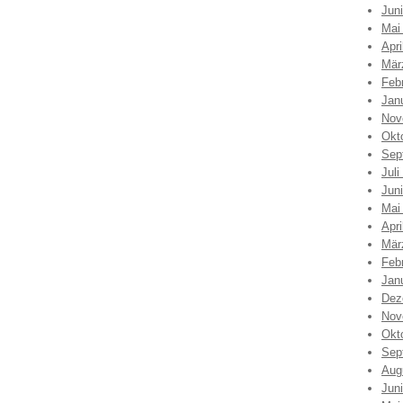
Jun
Mai
Apri
Mär
Feb
Jan
Nov
Okt
Sep
Juli
Jun
Mai
Apri
Mär
Feb
Jan
Dez
Nov
Okt
Sep
Aug
Jun