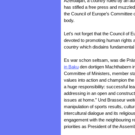
Azerbaijan, a country ruled by an au
has stifled a free press and muzzle
the Council of Europe’s Committee o
body.
Let’s not forget that the Council of
devoted to promoting human rights an
country which disdains fundamental 
Es war schon seltsam, was die Prä
in Baku
den dortigen Machthabern in
Committee of Ministers, member sta
values into action and champion the
a huge responsibility: successful lea
addressing in an open and construc
issues at home.” Und Brasseur weite
manipulation of sports results, cultur
intercultural dialogue and its religio
engagement with the neighbouring reg
priorities as President of the Assemb