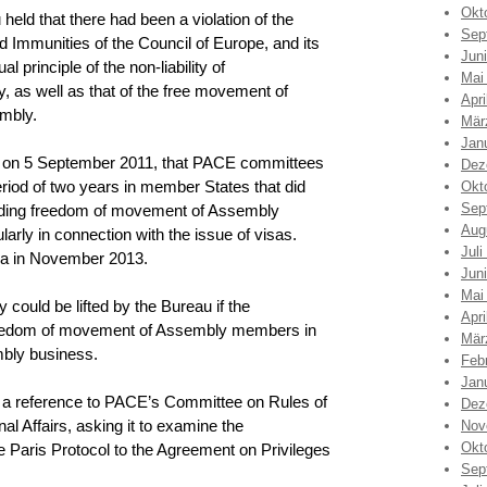
Okt
held that there had been a violation of the
Sep
 Immunities of the Council of Europe, and its
Jun
l principle of the non-liability of
Mai
ty, as well as that of the free movement of
Apri
mbly.
Mär
Jan
, on 5 September 2011, that PACE committees
Dez
riod of two years in member States that did
Okt
Sep
rding freedom of movement of Assembly
Aug
larly in connection with the issue of visas.
Juli
gia in November 2013.
Jun
Mai
could be lifted by the Bureau if the
Apri
freedom of movement of Assembly members in
Mär
mbly business.
Feb
Jan
 a reference to PACE’s Committee on Rules of
Dez
al Affairs, asking it to examine the
Nov
Okt
he Paris Protocol to the Agreement on Privileges
Sep