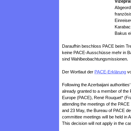
Vizeprä
Abgeord
französi
Einreis
Karabach
Bakus e
Daraufhin beschloss PACE beim Tre
keine PACE-Ausschüsse mehr in B
sind Wahlbeobachtungsmissionen.
Der Wortlaut der
PACE-Erklärung
vo
Following the Azerbaijani authorities
already granted to a member of the 
Europe (PACE), René Rouquet* (Fran
attending the meetings of the PACE
and 23 May, the Bureau of PACE de
committee meetings will be held in A
This decision will not apply in the c