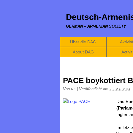
Deutsch-Armenis
GERMAN – ARMENIAN SOCIETY
Über die DAG
Aktivit
About DAG
Activit
PACE boykottiert B
Von
|
Veröffentlicht am:
RK
25. MAI 2014
Das Bür
(Parlam
tagten a
Im letzt