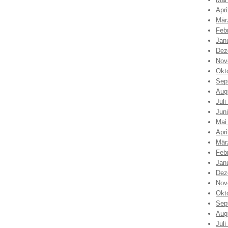
Apri
Mär
Feb
Jan
Dez
Nov
Okt
Sep
Aug
Juli
Jun
Mai
Apri
Mär
Feb
Jan
Dez
Nov
Okt
Sep
Aug
Juli