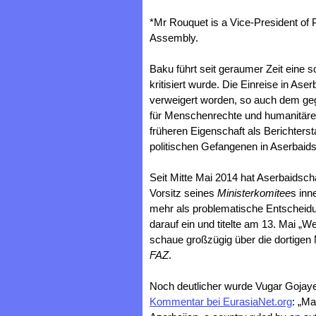
*Mr Rouquet is a Vice-President of 
Assembly.
Baku führt seit geraumer Zeit eine 
kritisiert wurde. Die Einreise in A
verweigert worden, so auch dem ge
für Menschenrechte und humanitäre 
früheren Eigenschaft als Berichterst
politischen Gefangenen in Aserbaid
Seit Mitte Mai 2014 hat Aserbaidsc
Vorsitz seines
Ministerkomitee
s inn
mehr als problematische Entscheid
darauf ein und titelte am 13. Mai „
schaue großzügig über die dortigen
FAZ
.
Noch deutlicher wurde Vugar Goja
Kommentar bei EurasiaNet.org
: „M