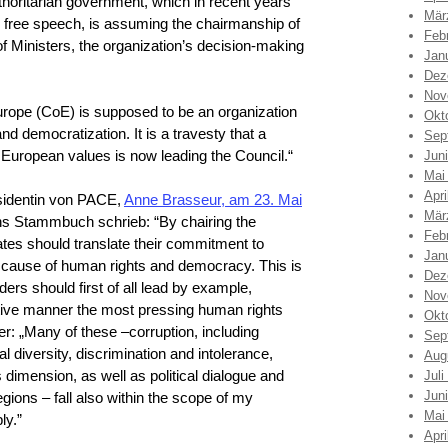
thoritarian government, which in recent years
Mär
d free speech, is assuming the chairmanship of
Feb
f Ministers, the organization’s decision-making
Jan
Dez
Nov
 Europe (CoE) is supposed to be an organization
Okt
d democratization. It is a travesty that a
Sep
European values is now leading the Council.“
Jun
Mai
Apri
sidentin von PACE,
Anne Brasseur, am 23. Mai
Mär
s Stammbuch schrieb: “By chairing the
Feb
tes should translate their commitment to
Jan
 cause of human rights and democracy. This is
Dez
ders should first of all lead by example,
Nov
tive manner the most pressing human rights
Okt
r: „Many of these –corruption, including
Sep
al diversity, discrimination and intolerance,
Aug
us dimension, as well as political dialogue and
Juli
Jun
ions – fall also within the scope of my
Mai
ly.”
Apri