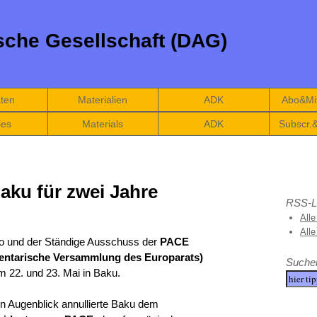
che Gesellschaft (DAG)
äten
Materialien
ADK
Abo&Mit
ies
Materials
ADK
Subscr.
aku für zwei Jahre
RSS-L
Alle
All
o und der Ständige Ausschuss der
PACE
entarische Versammlung des Europarats)
Suche
m 22. und 23. Mai in Baku.
en Augenblick annullierte Baku dem