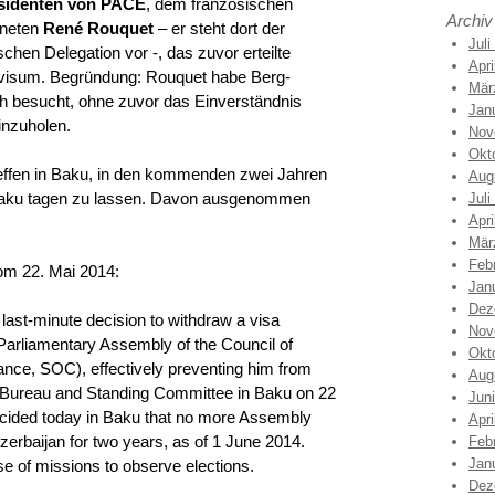
sidenten von PACE
, dem französischen
Archiv
neten
René Rouquet
– er steht dort der
Juli
schen Delegation vor -, das zuvor erteilte
Apri
evisum. Begründung: Rouquet habe Berg-
Mär
 besucht, ohne zuvor das Einverständnis
Jan
inzuholen.
Nov
Okt
ffen in Baku, in den kommenden zwei Jahren
Aug
aku tagen zu lassen. Davon ausgenommen
Juli
Apri
Mär
Feb
m 22. Mai 2014:
Jan
Dez
‘ last-minute decision to withdraw a visa
Nov
Parliamentary Assembly of the Council of
Okt
ce, SOC), effectively preventing him from
Aug
 Bureau and Standing Committee in Baku on 22
Jun
cided today in Baku that no more Assembly
Apri
zerbaijan for two years, as of 1 June 2014.
Feb
Jan
ase of missions to observe elections.
Dez