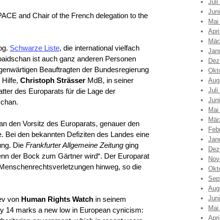
Juli
Jun
PACE and Chair of the French delegation to the
Mai
Apri
Mär
sog.
Schwarze Liste
, die international vielfach
Jan
serbaidschan ist auch ganz anderen Personen
Dez
genwärtigen Beauftragten der Bundesregierung
Okt
Hilfe,
Christoph Strässer
MdB, in seiner
Aug
Juli
atter des Europarats für die Lage der
Jun
schan.
Mai
Mär
han den Vorsitz des Europarats, genauer den
Feb
e. Bei den bekannten Defiziten des Landes eine
Jan
ung. Die
Frankfurter Allgemeine Zeitung
ging
Dez
Wenn der Bock zum Gärtner wird“. Der Europarat
Nov
 Menschenrechtsverletzungen hinweg, so die
Okt
Sep
Aug
Jun
yev von
Human Rights Watch
in seinem
Mai
ay 14 marks a new low in European cynicism:
Apri