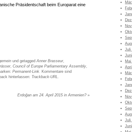
Mär
hanische Präsidentschaft beim Europarat eine
Feb
Jan
Dez
Nov
Okt
Sep
Aug
Juli
Jun
gemein
und getagged
Anner Brasseur
,
Mai
rässer
,
Council of Europe Parliamentary Assembly
,
Apri
marken:
Permanent-Link
. Kommentare sind
Mär
back hinterlassen:
Trackback-URL
.
Feb
Jan
Dez
Erdoğan am 24. April 2015 in Armenien?
»
Nov
Okt
Sep
Aug
Juli
Jun
Mai