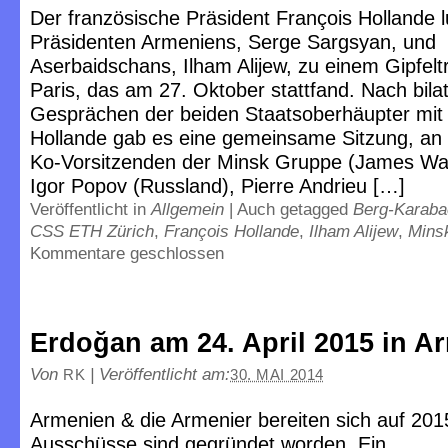
Der französische Präsident François Hollande l
Präsidenten Armeniens, Serge Sargsyan, und
Aserbaidschans, Ilham Alijew, zu einem Gipfelt
Paris, das am 27. Oktober stattfand. Nach bila
Gesprächen der beiden Staatsoberhäupter mit
Hollande gab es eine gemeinsame Sitzung, an 
Ko-Vorsitzenden der Minsk Gruppe (James War
Igor Popov (Russland), Pierre Andrieu […]
Veröffentlicht in
Allgemein
|
Auch getagged
Berg-Karabac
CSS ETH Zürich
,
François Hollande
,
Ilham Alijew
,
Mins
Kommentare geschlossen
Erdoğan am 24. April 2015 in A
Von
|
Veröffentlicht am:
RK
30. MAI 2014
Armenien & die Armenier bereiten sich auf 201
Ausschüsse sind gegründet worden. Ein