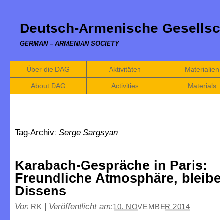
Deutsch-Armenische Gesellsc
GERMAN – ARMENIAN SOCIETY
Über die DAG
Aktivitäten
Materialien
About DAG
Activities
Materials
Tag-Archiv:
Serge Sargsyan
Karabach-Gespräche in Paris:
Freundliche Atmosphäre, bleib
Dissens
Von
|
Veröffentlicht am:
RK
10. NOVEMBER 2014