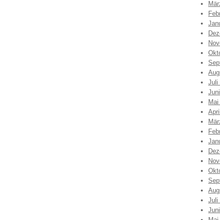
Mär
Feb
Jan
Dez
Nov
Okt
Sep
Aug
Juli
Jun
Mai
Apri
Mär
Feb
Jan
Dez
Nov
Okt
Sep
Aug
Juli
Jun
Mai