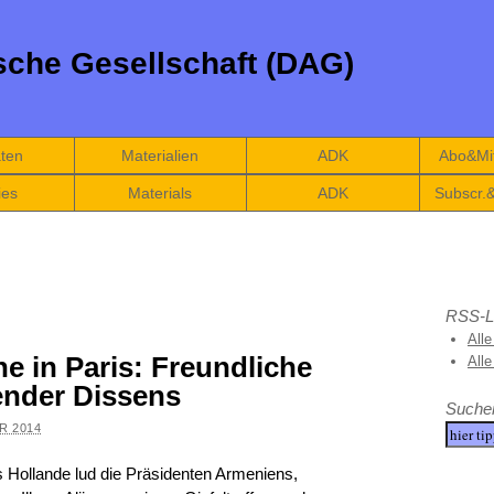
che Gesellschaft (DAG)
äten
Materialien
ADK
Abo&Mit
ies
Materials
ADK
Subscr.
RSS-L
Alle
 in Paris: Freundliche
All
ender Dissens
Suche
R 2014
s Hollande lud die Präsidenten Armeniens,