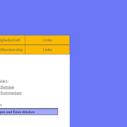
gliedschaft
Links
&Membership
Links
inks:
 Beiträge
e Kommentare
n