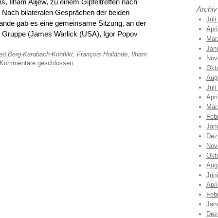
 Ilham Alijew, zu einem Gipfeltreffen nach
Archiv
. Nach bilateralen Gesprächen der beiden
Juli
lande gab es eine gemeinsame Sitzung, an der
Apri
k Gruppe (James Warlick (USA), Igor Popov
Mär
Jan
ged
Berg-Karabach-Konflikt
,
François Hollande
,
Ilham
Nov
Kommentare geschlossen
Okt
Aug
Juli
Apri
Mär
Feb
Jan
Dez
Nov
Okt
Aug
Jun
Apri
Feb
Jan
Dez