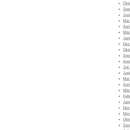
Okt
Sep
Jun
Mai
Apri
Mär
Jan
Dez
Okt
Sep
Aug
Juli
Jun
Mai
Apri
Mär
Feb
Jan
Dez
Nov
Okt
Sep