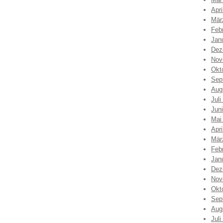
Apri
Mär
Feb
Jan
Dez
Nov
Okt
Sep
Aug
Juli
Jun
Mai
Apri
Mär
Feb
Jan
Dez
Nov
Okt
Sep
Aug
Juli