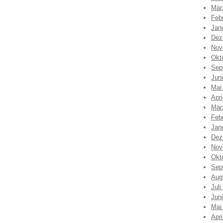
Mär
Feb
Jan
Dez
Nov
Okt
Sep
Jun
Mai
Apri
Mär
Feb
Jan
Dez
Nov
Okt
Sep
Aug
Juli
Jun
Mai
Apri