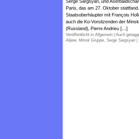
Serge Sargsyan, und Aserbaidschans,
Paris, das am 27. Oktober stattfand
Staatsoberhäupter mit François Hol
auch die Ko-Vorsitzenden der Mins
(Russland), Pierre Andrieu […]
Veröffentlicht in
Allgemein
|
Auch getag
Alijew
,
Minsk Gruppe
,
Serge Sargsyan
|