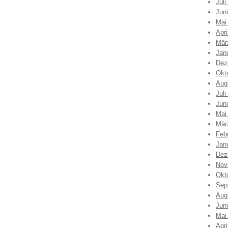
Juli
Jun
Mai
Apri
Mär
Jan
Dez
Okt
Aug
Juli
Jun
Mai
Mär
Feb
Jan
Dez
Nov
Okt
Sep
Aug
Jun
Mai
Apri