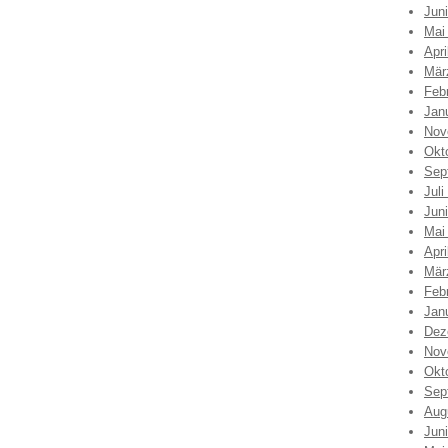
Jun
Mai
Apri
Mär
Feb
Jan
Nov
Okt
Sep
Juli
Jun
Mai
Apri
Mär
Feb
Jan
Dez
Nov
Okt
Sep
Aug
Jun