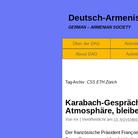
Deutsch-Armenis
GERMAN – ARMENIAN SOCIETY
Über die DAG
Aktivit
About DAG
Activit
Tag-Archiv:
CSS ETH Zürich
Karabach-Gespräche
Atmosphäre, bleib
Von
|
Veröffentlicht am:
RK
10. NOVEMBE
Der französische Präsident Françoi