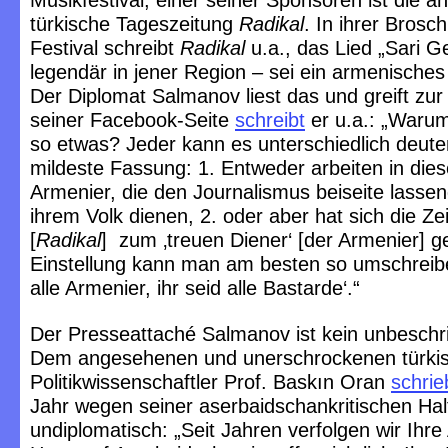
Musikfestival; einer seiner Sponsoren ist die 
türkische Tageszeitung
Radikal
. In ihrer Brosc
Festival schreibt
Radikal
u.a., das Lied „Sari Ge
legendär in jener Region – sei ein armenisches 
Der Diplomat Salmanov liest das und greift zur
seiner Facebook-Seite
schreibt
er u.a.: „Warum
so etwas? Jeder kann es unterschiedlich deuten
mildeste Fassung: 1. Entweder arbeiten in dies
Armenier, die den Journalismus beiseite lassen
ihrem Volk dienen, 2. oder aber hat sich die Ze
[
Radikal
] zum ‚treuen Diener‘ [der Armenier] 
Einstellung kann man am besten so umschreiben
alle Armenier, ihr seid alle Bastarde‘.“
Der Presseattaché Salmanov ist kein unbeschri
Dem angesehenen und unerschrockenen türki
Politikwissenschaftler Prof. Baskın Oran
schri
Jahr wegen seiner aserbaidschankritischen Hal
undiplomatisch: „Seit Jahren verfolgen wir Ihre A