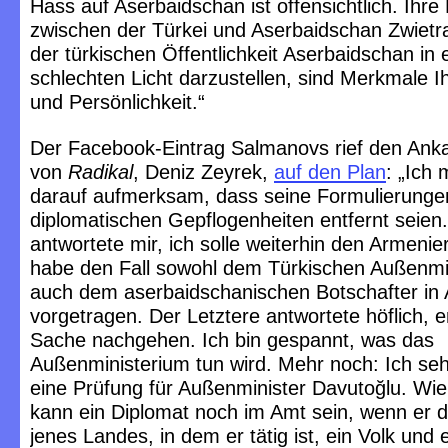
Hass auf Aserbaidschan ist offensichtlich. Ih
zwischen der Türkei und Aserbaidschan Zwietr
der türkischen Öffentlichkeit Aserbaidschan in
schlechten Licht darzustellen, sind Merkmale I
und Persönlichkeit.“
Der Facebook-Eintrag Salmanovs rief den Anka
von
Radikal
, Deniz Zeyrek,
auf den Plan
: „Ich 
darauf aufmerksam, dass seine Formulierunge
diplomatischen Gepflogenheiten entfernt seien.
antwortete mir, ich solle weiterhin den Armenie
habe den Fall sowohl dem Türkischen Außenmin
auch dem aserbaidschanischen Botschafter in
vorgetragen. Der Letztere antwortete höflich, 
Sache nachgehen. Ich bin gespannt, was das
Außenministerium tun wird. Mehr noch: Ich seh
eine Prüfung für Außenminister Davutoğlu. Wie
kann ein Diplomat noch im Amt sein, wenn er d
jenes Landes, in dem er tätig ist, ein Volk und 