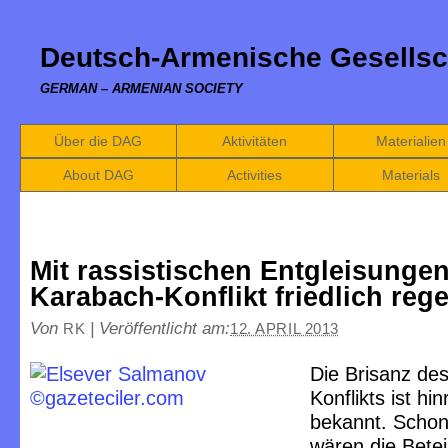
Deutsch-Armenische Gesellsc
GERMAN – ARMENIAN SOCIETY
Über die DAG
Aktivitäten
Materialien
About DAG
Activities
Materials
Mit rassistischen Entgleisunge
Karabach-Konflikt friedlich reg
Von
|
Veröffentlicht am:
RK
12. APRIL 2013
Die Brisanz de
Konflikts ist hi
bekannt. Scho
wären die Betei