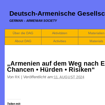
Deutsch-Armenische Gesellsc
GERMAN – ARMENIAN SOCIETY
Über die DAG
Aktivitäten
Materialien
About DAG
Activities
Materials
„Armenien auf dem Weg nach 
Chancen • Hürden • Risiken“
Von
|
Veröffentlicht am:
RK
11. AUGUST 2024
Teilen mit: