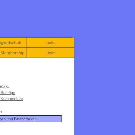
gliedschaft
Links
&Membership
Links
inks:
 Beiträge
e Kommentare
n