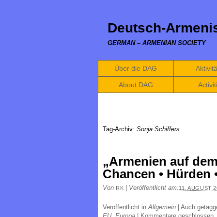
Deutsch-Armenis
GERMAN – ARMENIAN SOCIETY
Über die DAG
Aktivit
About DAG
Activit
Tag-Archiv:
Sonja Schiffers
„Armenien auf de
Chancen • Hürden •
Von
|
Veröffentlicht am:
RK
11. AUGUST 2
Veröffentlicht in
Allgemein
|
Auch getag
EU
,
Europa
|
Kommentare geschlossen