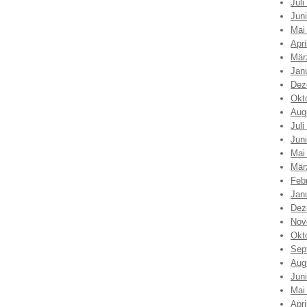
Juli
Jun
Mai
Apri
Mär
Jan
Dez
Okt
Aug
Juli
Jun
Mai
Mär
Feb
Jan
Dez
Nov
Okt
Sep
Aug
Jun
Mai
Apri