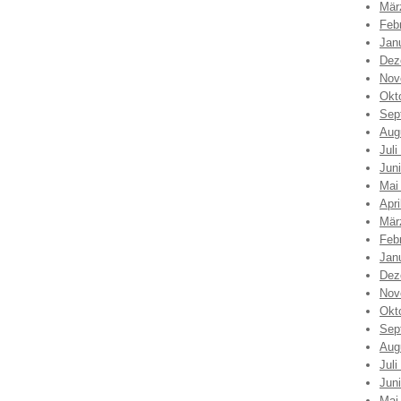
Mär
Feb
Jan
Dez
Nov
Okt
Sep
Aug
Juli
Jun
Mai
Apri
Mär
Feb
Jan
Dez
Nov
Okt
Sep
Aug
Juli
Jun
Mai