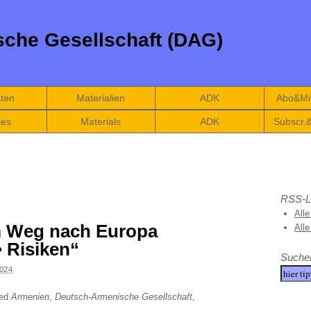
che Gesellschaft (DAG)
äten
Materialien
ADK
Abo&Mit
ies
Materials
ADK
Subscr.
RSS-L
Alle
m Weg nach Europa
All
 Risiken“
Suche
024
ged
Armenien
,
Deutsch-Armenische Gesellschaft
,