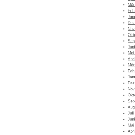
Mär
Feb
Jan
Dez
Nov
Okt
Sep
Jun
Mai
Apri
Mär
Feb
Jan
Dez
Nov
Okt
Sep
Aug
Juli
Jun
Mai
Apri