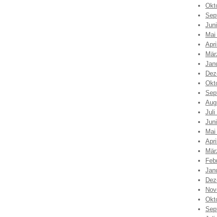
Okt
Sep
Jun
Mai
Apri
Mär
Jan
Dez
Okt
Sep
Aug
Juli
Jun
Mai
Apri
Mär
Feb
Jan
Dez
Nov
Okt
Sep