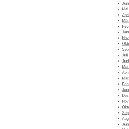
Jun
Mai
Apri
Mär
Feb
Jan
Nov
Okt
Sep
Juli
Jun
Mai
Apri
Mär
Feb
Jan
Dez
Nov
Okt
Sep
Aug
Jun