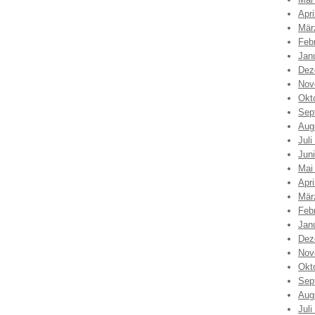
Apri
Mär
Feb
Jan
Dez
Nov
Okt
Sep
Aug
Juli
Jun
Mai
Apri
Mär
Feb
Jan
Dez
Nov
Okt
Sep
Aug
Juli