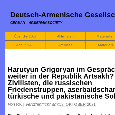
Deutsch-Armenische Gesellsc
GERMAN – ARMENIAN SOCIETY
Über die DAG
Aktivitäten
Materialien
About DAG
Activities
Materials
Harutyun Grigoryan im Gespräc
weiter in der Republik Artsakh?
Zivilisten, die russischen
Friedenstruppen, aserbaidscha
türkische und pakistanische So
Von
|
Veröffentlicht am:
RK
13. OKTOBER 2021