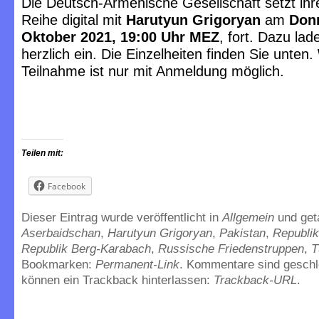
Die Deutsch-Armenische Gesellschaft setzt ihre
Reihe digital mit
Harutyun Grigoryan
am
Donn
Oktober 2021, 19:00 Uhr MEZ
, fort. Dazu lad
herzlich ein. Die Einzelheiten finden Sie unten.
Teilnahme ist nur mit Anmeldung möglich.
Teilen mit:
Facebook
Dieser Eintrag wurde veröffentlicht in
Allgemein
und get
Aserbaidschan
,
Harutyun Grigoryan
,
Pakistan
,
Republik
Republik Berg-Karabach
,
Russische Friedenstruppen
,
T
Bookmarken:
Permanent-Link
. Kommentare sind geschl
können ein Trackback hinterlassen:
Trackback-URL
.