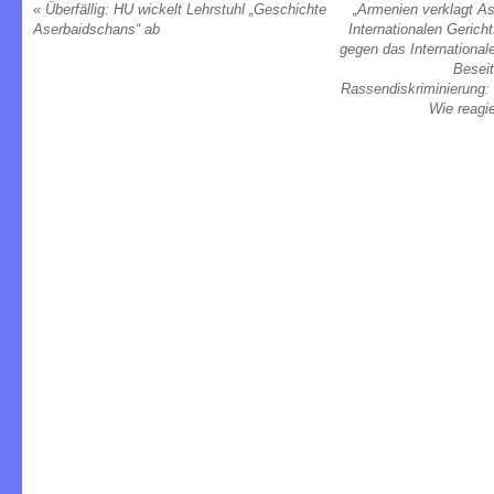
«
Überfällig: HU wickelt Lehrstuhl „Geschichte
„Armenien verklagt A
Aserbaidschans“ ab
Internationalen Geric
gegen das Internationa
Beseit
Rassendiskriminierung:
Wie reagi