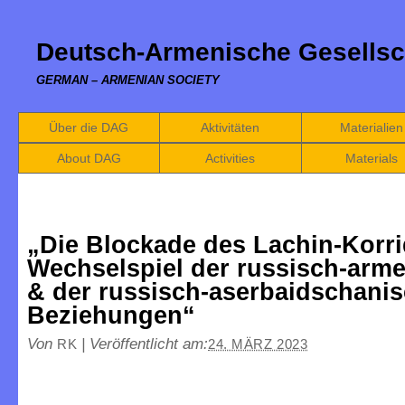
Deutsch-Armenische Gesellsc
GERMAN – ARMENIAN SOCIETY
Über die DAG
Aktivitäten
Materialien
About DAG
Activities
Materials
„Die Blockade des Lachin-Korri
Wechselspiel der russisch-arm
& der russisch-aserbaidschani
Beziehungen“
Von
|
Veröffentlicht am:
RK
24. MÄRZ 2023