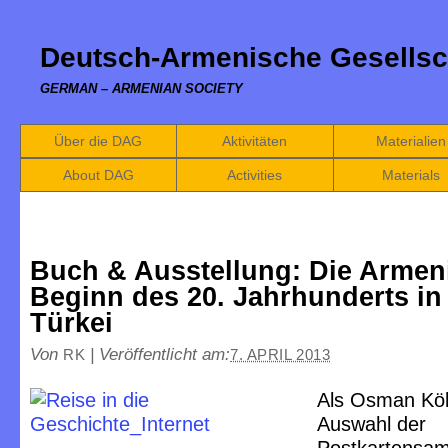
Deutsch-Armenische Gesellsc
GERMAN – ARMENIAN SOCIETY
Über die DAG
Aktivitäten
Materialien
About DAG
Activities
Materials
Buch & Ausstellung: Die Armen
Beginn des 20. Jahrhunderts in
Türkei
Von
|
Veröffentlicht am:
RK
7. APRIL 2013
Als Osman Kök
Auswahl der