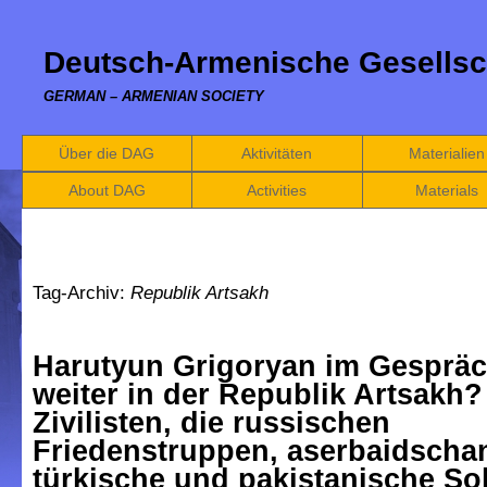
Deutsch-Armenische Gesellsc
GERMAN – ARMENIAN SOCIETY
Über die DAG
Aktivitäten
Materialien
About DAG
Activities
Materials
Tag-Archiv:
Republik Artsakh
Harutyun Grigoryan im Gespräc
weiter in der Republik Artsakh?
Zivilisten, die russischen
Friedenstruppen, aserbaidscha
türkische und pakistanische So