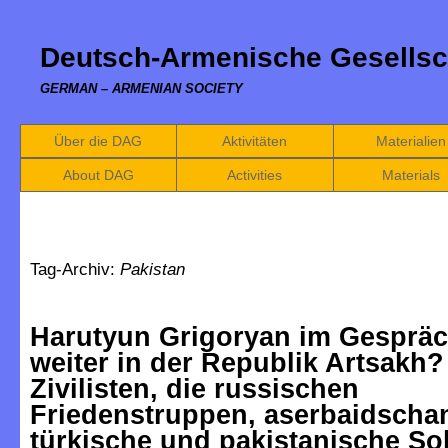
Deutsch-Armenische Gesellsc
GERMAN – ARMENIAN SOCIETY
Über die DAG
Aktivitäten
Materialien
About DAG
Activities
Materials
Tag-Archiv:
Pakistan
Harutyun Grigoryan im Gespräc
weiter in der Republik Artsakh?
Zivilisten, die russischen
Friedenstruppen, aserbaidscha
türkische und pakistanische So