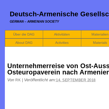
Deutsch-Armenische Gesellsc
GERMAN – ARMENIAN SOCIETY
Über die DAG
Aktivitäten
Materialien
About DAG
Activities
Materials
Unternehmerreise von Ost-Aus
Osteuropaverein nach Armenie
Von
|
Veröffentlicht am:
RK
14. SEPTEMBER 2018