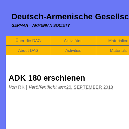
Deutsch-Armenische Gesellsc
GERMAN – ARMENIAN SOCIETY
Über die DAG
Aktivitäten
Materialien
About DAG
Activities
Materials
ADK 180 erschienen
Von
|
Veröffentlicht am:
RK
29. SEPTEMBER 2018