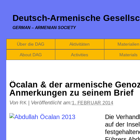
Deutsch-Armenische Gesellsc
GERMAN – ARMENIAN SOCIETY
Über die DAG
Aktivitäten
Materialien
About DAG
Activities
Materials
Öcalan & der armenische Genoz
Anmerkungen zu seinem Brief
Von
|
Veröffentlicht am:
RK
1. FEBRUAR 2014
Die Verhand
auf der Insel
festgehalte
Führers Abd