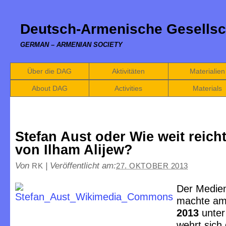
Deutsch-Armenische Gesellsc
GERMAN – ARMENIAN SOCIETY
Über die DAG
Aktivitäten
Materialien
About DAG
Activities
Materials
Stefan Aust oder Wie weit reich
von Ilham Alijew?
Von
|
Veröffentlicht am:
RK
27. OKTOBER 2013
Der Medie
machte a
2013
unter
wehrt sich