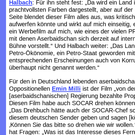
Halbach
: Für ihn steht fest: „Da wird ein Land 
prachtvollsten Farben dargestellt, aber auf de
Seite blendet dieser Film alles aus, was kritis
aufwerfen könnte und wirkt auf mich einseitig, e
ein Werbefilm auf mich, wie eines der vielen P
mit denen Aserbaidschan sich derzeit auf intern
Bühne vorstellt.“ Und Halbach weiter: „Das Land
Petro-Ökönomie, ein Petro-Staat geworden mit
entsprechenden Erscheinungen auch von Korru
überhaupt nicht genannt werden.“
Für den in Deutschland lebenden aserbaidsch
Oppositionellen
Emin Milli
ist der Film „von de
[aserbaidschanischen] Regierung bezahlte Pro
Diesen Film habe auch SOCAR drehen können. 
„Das Drehbuch hätte auch der SOCAR-Chef sc
diesem deutschen Sender geben und sagen [k
‚Können Sie das bitte so drehen wie wir wollen.‘
hat Fragen: „Was ist das Interesse dieses Fer