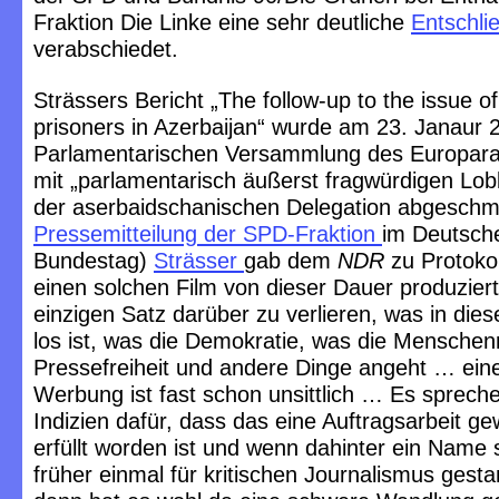
Fraktion Die Linke eine sehr deutliche
Entschli
verabschiedet.
Strässers Bericht „The follow-up to the issue of 
prisoners in Azerbaijan“ wurde am 23. Janaur 
Parlamentarischen Versammlung des Europar
mit „parlamentarisch äußerst fragwürdigen L
der aserbaidschanischen Delegation abgeschme
Pressemitteilung der SPD-Fraktion
im Deutsch
Bundestag)
Strässer
gab dem
NDR
zu Protoko
einen solchen Film von dieser Dauer produzier
einzigen Satz darüber zu verlieren, was in di
los ist, was die Demokratie, was die Menschen
Pressefreiheit und andere Dinge angeht … eine
Werbung ist fast schon unsittlich … Es spreche
Indizien dafür, dass das eine Auftragsarbeit ge
erfüllt worden ist und wenn dahinter ein Name s
früher einmal für kritischen Journalismus gest