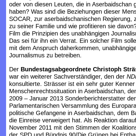
oder von diesen Leuten, die in Aserbaidschan 
haben? Was sind die Beziehungen dieser Men
SOCAR, zur aserbaidschanischen Regierung, z
zu seiner Familie und wie profitieren sie davon?
Film die Prinzipien des unabhängigen Journali
Das sei für ihn ein Verrat. Ein solcher Film solle
mit dem Anspruch daherkommen, unabhängig
Journalismus zu betreiben.
Der
Bundestagsabgeordnete Christoph Strä
war ein weiterer Sachverständiger, den der
ND
konsultierte. Strässer ist ein sehr guter Kenner
Menschenrechtssituation in Aserbaidschan, de
2009 – Januar 2013 Sonderberichterstatter der
Parlamentarischen Versammlung des Europara
politische Gefangene in Aserbaidschan, dem B
die Einreise verweigert hat. Als Reaktion dara
November 2011 mit den Stimmen der Koalitions
der SPD und Bündnis 90/Die Grünen bei Entha