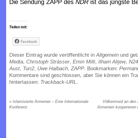
Die Sendung ZAPP des
NDR
ist das jüngste Be
Teilen mit:
Facebook
Dieser Eintrag wurde veröffentlicht in
Allgemein
und ge
Media
,
Christoph Strässer
,
Emin Milli
,
Ilham Alijew
,
N24
Aust
,
Turi2
,
Uwe Halbach
,
ZAPP
. Bookmarken:
Permane
Kommentare sind geschlossen, aber Sie können ein Tr
hinterlassen:
Trackback-URL
.
«
Islamisierte Armenier – Eine Internationale
Völkermord an den
Konferenz
Armenien kooperieren 