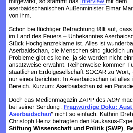
mitgewirkt, so stammt das
Interview
mit dem
aserbaidschanischen Außenminister Elmar M
von ihm.
Schon bei flüchtiger Betrachtung fällt auf, das
im Land des Feuers – Unbekanntes Aserbaidsc
Stück Hochglanzreklame ist. Alles ist wunderba
Aserbaidschan, die Menschen sind glücklich un
Probleme gibt es keine, ja sie werden nicht ein
ansatzweise erwähnt. Reihenweise kommen Fu
staatlichen Erdölgesellschaft SOCAR zu Wort, d
nur eines berichten: In Aserbaidschan ist alles
Bereich. Kurzum: Aserbaidschan ist ein Paradi
Doch das Medienmagazin ZAPP des
NDR
mach
bei seiner Sendung „
Fragwürdige Doku: Aust
Aserbaidschan
“ nicht so einfach. Kathrin Dre
Christoph Heinz befragten den Kaukasus-Expe
Stiftung Wissenschaft und Politik (SWP)
,
Be