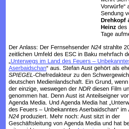
Vorwürfe“ 
Sendung 
Drehkopf 
Heinz
des
Tage aufm
Der Anlass: Der Fernsehsender
N24
strahlte 2
zeitlichen Umfeld des ESC in Baku mehrfach d
„
Unterwegs im Land des Feuers – Unbekannte
Aserbaidschan
“ aus. Stefan Aust gehört als eh
SPIEGEL
-Chefredakteur zu den Schwergewich
deutschen Medienlandschaft. Ein Grund, wenn 
der einzige, weswegen der
NDR
diesen Film un
genommen hat. Denn Aust ist Anteilseigner vo
Agenda Media. Und Agenda Media hat „Unter
des Feuers – Unbekanntes Aserbaidschan“ im 
N24
produziert. Mehr noch: Aust sitzt in der
Geschäftsleitung von Agenda Media und hat be