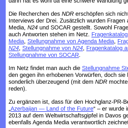
dann hat es wohl da eine schwere Wandlung g
Die Recherchen des
NDR
erschöpfen sich nich
Interviews der Drei. Zusätzlich wurden Fragen
Media,
N24
und SOCAR gestellt. Sowohl Frage
auch Antworten stehen im Netz.
Fragenkatalo
Media
,
Stellungnahme von Agenda Media
,
Fra
N24
,
Stellungnahme von
N24
,
Fragenkatalog
Stellungnahme von SOCAR
.
Im Netz findet man auch die
Stellungnahme St
den gegen ihn erhobenen Vorwürfen, doch sie k
sonderlich überzeugend (mit dem
NDR
mochte 
reden).
Zu ergänzen ist, dass für den Hochglanz-PR-Be
„
Azerbaijan — Land of the Future
“ – er wurde 
2013 auf dem Weltwirtschaftsgipfel in Davos ge
ebenfalls Agenda Media verantwortlich zeichnet