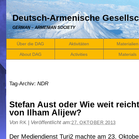
Deutsch-Armenische Gesellsc
GERMAN – ARMENIAN SOCIETY
Über die DAG
Aktivitäten
Materialien
About DAG
Activities
Materials
Tag-Archiv:
NDR
Stefan Aust oder Wie weit reich
von Ilham Alijew?
Von
|
Veröffentlicht am:
RK
27. OKTOBER 2013
Der Mediendienst Turi2 machte am 23. Oktobe