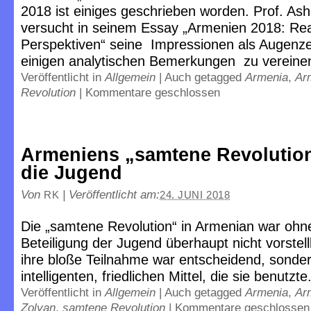
2018 ist einiges geschrieben worden. Prof. As
versucht in seinem Essay „Armenien 2018: Rea
Perspektiven“ seine Impressionen als Augenz
einigen analytischen Bemerkungen zu vereine
Veröffentlicht in
Allgemein
|
Auch getagged
Armenia
,
Ar
Revolution
|
Kommentare geschlossen
Armeniens „samtene Revolutio
die Jugend
Von
|
Veröffentlicht am:
RK
24. JUNI 2018
Die „samtene Revolution“ in Armenian war ohn
Beteiligung der Jugend überhaupt nicht vorstell
ihre bloße Teilnahme war entscheidend, sonde
intelligenten, friedlichen Mittel, die sie benutzte
Veröffentlicht in
Allgemein
|
Auch getagged
Armenia
,
Ar
Zolyan
,
samtene Revolution
|
Kommentare geschlossen