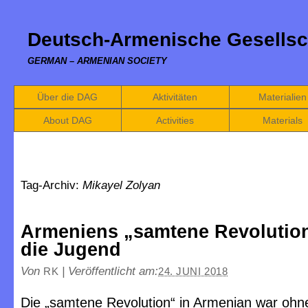
Deutsch-Armenische Gesellsc
GERMAN – ARMENIAN SOCIETY
Über die DAG
Aktivitäten
Materialien
About DAG
Activities
Materials
Tag-Archiv:
Mikayel Zolyan
Armeniens „samtene Revolutio
die Jugend
Von
|
Veröffentlicht am:
RK
24. JUNI 2018
Die „samtene Revolution“ in Armenian war ohn