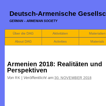
Deutsch-Armenische Gesellsc
GERMAN – ARMENIAN SOCIETY
Über die DAG
Aktivitäten
Materialien
About DAG
Activities
Materials
Armenien 2018: Realitäten und
Perspektiven
Von
|
Veröffentlicht am:
RK
30. NOVEMBER 2018