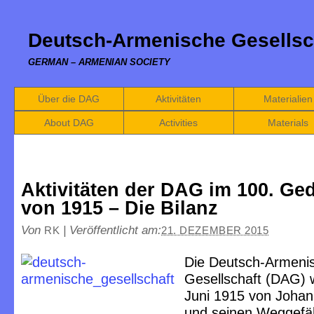
Deutsch-Armenische Gesellsc
GERMAN – ARMENIAN SOCIETY
Über die DAG
Aktivitäten
Materialien
About DAG
Activities
Materials
Aktivitäten der DAG im 100. Ge
von 1915 – Die Bilanz
Von
|
Veröffentlicht am:
RK
21. DEZEMBER 2015
Die Deutsch-Armeni
Gesellschaft (DAG) 
Juni 1915 von Johan
und seinen Weggefä