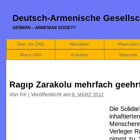
Deutsch-Armenische Gesellsc
GERMAN – ARMENIAN SOCIETY
Über die DAG
Aktivitäten
Materialien
About DAG
Activities
Materials
Ragıp Zarakolu mehrfach geehr
Von
|
Veröffentlicht am:
RK
8. MÄRZ 2012
Die Solidar
inhaftierte
Menschenr
Verleger R
nimmt zu. 