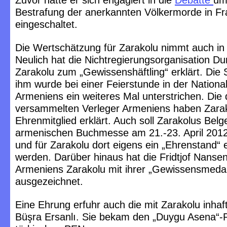
Zuvor hatte er sich engagiert in die
Debatte
um
Bestrafung der anerkannten Völkermorde in Fr
eingeschaltet.
Die Wertschätzung für Zarakolu nimmt auch in
Neulich hat die Nichtregierungsorganisation Dur
Zarakolu zum „Gewissenshäftling“ erklärt. Die S
ihm wurde bei einer Feierstunde in der National
Armeniens ein weiteres Mal unterstrichen. Die 
versammelten Verleger Armeniens haben Zarak
Ehrenmitglied erklärt. Auch soll Zarakolus Belg
armenischen Buchmesse am 21.-23. April 2012
und für Zarakolu dort eigens ein „Ehrenstand“ e
werden. Darüber hinaus hat die Fridtjof Nansen
Armeniens Zarakolu mit ihrer „Gewissensmedai
ausgezeichnet.
Eine Ehrung erfuhr auch die mit Zarakolu inhaft
Büşra Ersanlı. Sie bekam den „Duygu Asena“-P