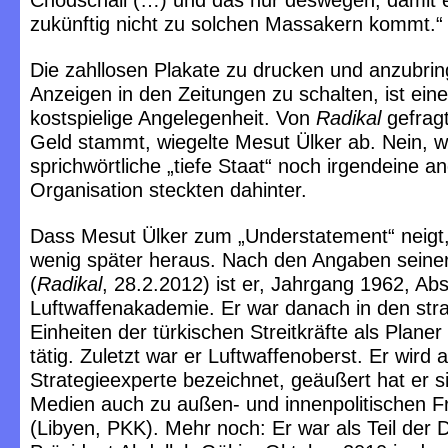
Chodschali (…) und das nur deswegen, damit 
zukünftig nicht zu solchen Massakern kommt.“
Die zahllosen Plakate zu drucken und anzubrin
Anzeigen in den Zeitungen zu schalten, ist ein
kostspielige Angelegenheit. Von
Radikal
gefrag
Geld stammt, wiegelte Mesut Ülker ab. Nein, 
sprichwörtliche „tiefe Staat“ noch irgendeine a
Organisation steckten dahinter.
Dass Mesut Ülker zum „Understatement“ neigt
wenig später heraus. Nach den Angaben seine
(
Radikal
, 28.2.2012) ist er, Jahrgang 1962, Ab
Luftwaffenakademie. Er war danach in den str
Einheiten der türkischen Streitkräfte als Planer
tätig. Zuletzt war er Luftwaffenoberst. Er wird a
Strategieexperte bezeichnet, geäußert hat er s
Medien auch zu außen- und innenpolitischen F
(Libyen, PKK). Mehr noch: Er war als Teil der 