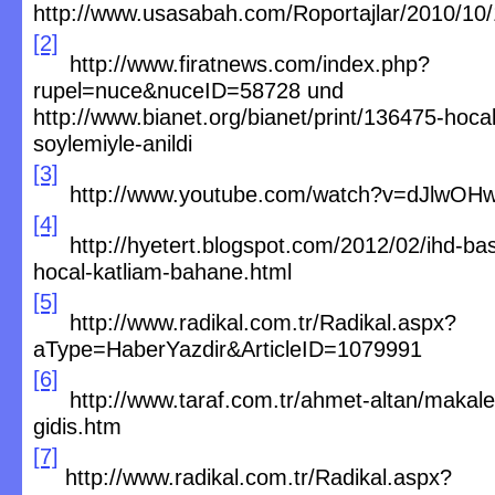
http://www.usasabah.com/Roportajlar/2010/10/
[2]
http://www.firatnews.com/index.php?
rupel=nuce&nuceID=58728 und
http://www.bianet.org/bianet/print/136475-hocal
soylemiyle-anildi
[3]
http://www.youtube.com/watch?v=dJlwOH
[4]
http://hyetert.blogspot.com/2012/02/ihd-ba
hocal-katliam-bahane.html
[5]
http://www.radikal.com.tr/Radikal.aspx?
aType=HaberYazdir&ArticleID=1079991
[6]
http://www.taraf.com.tr/ahmet-altan/makale
gidis.htm
[7]
http://www.radikal.com.tr/Radikal.aspx?