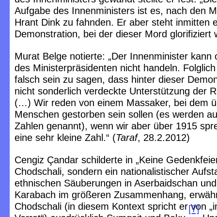
Aufgabe des Innenministers ist es, nach den 
Hrant Dink zu fahnden. Er aber steht inmitten e
Demonstration, bei der dieser Mord glorifiziert 
Murat Belge notierte: „Der Innenminister kann
des Ministerpräsidenten nicht handeln. Folglich
falsch sein zu sagen, dass hinter dieser Demon
nicht sonderlich verdeckte Unterstützung der 
(…) Wir reden von einem Massaker, bei dem ü
Menschen gestorben sein sollen (es werden a
Zahlen genannt), wenn wir aber über 1915 spre
eine sehr kleine Zahl.“ (
Taraf
, 28.2.2012)
Cengiz Çandar schilderte in „Keine Gedenkfeier
Chodschali, sondern ein nationalistischer Aufst
ethnischen Säuberungen in Aserbaidschan und
Karabach im größeren Zusammenhang, erwäh
Chodschali (in diesem Kontext spricht er von „
[7]