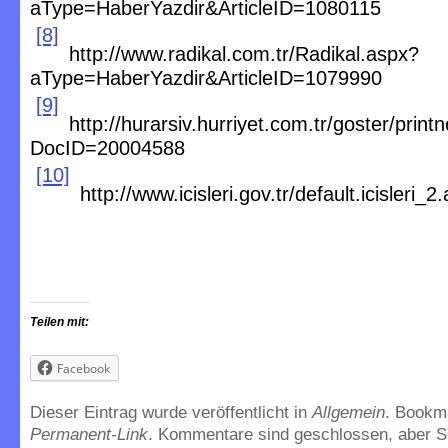
aType=HaberYazdir&ArticleID=1080115
[8]
http://www.radikal.com.tr/Radikal.aspx?
aType=HaberYazdir&ArticleID=1079990
[9]
http://hurarsiv.hurriyet.com.tr/goster/prin
DocID=20004588
[10]
http://www.icisleri.gov.tr/default.icisleri_
Teilen mit:
Facebook
Dieser Eintrag wurde veröffentlicht in
Allgemein
. Bookm
Permanent-Link
. Kommentare sind geschlossen, aber S