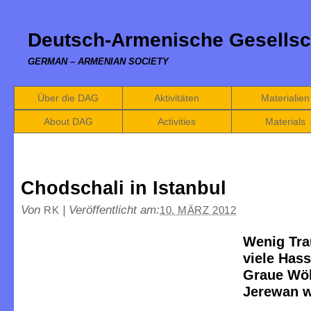
Deutsch-Armenische Gesellsc
GERMAN – ARMENIAN SOCIETY
Über die DAG
Aktivitäten
Materialien
About DAG
Activities
Materials
Chodschali in Istanbul
Von
|
Veröffentlicht am:
RK
10. MÄRZ 2012
Wenig Tra
viele Hass
Graue Wöl
Jerewan w