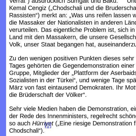
Verrat“) ausdrücklich Sumgait und Baku.
Und
Kemal Cengiz („Chodschali und die Bruderscha
Rassisten“) merkt an: „Was uns reifen lassen wi
die Massaker der Nationalisten in anderen Län
verurteilen. Das eigentliche Problem ist, sich 
Land mit den Massakern, die unsere Gesellsch
Volk, unser Staat begangen hat, auseinanderz
Zu den wenigen positiven Punkten dieses sehr 
Tages gehörten die Gegendemonstration einer 
Gruppe, Mitglieder der „Plattform der Aserbai
Sozialisten in der Türkei“, und wenige Tage sp
März von fast eintausend Demokraten. Ihr Mott
die Brüderschaft der Völker“.
Sehr viele Medien haben die Demonstration, ein
der Rede des Innenministers, regelrecht schö
so auch
Hürriyet
(„Eine riesige Demonstration f
[9]
Chodschali“).