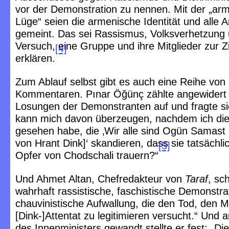
vor der Demonstration zu nennen. Mit der „ar
Lüge“ seien die armenische Identität und alle 
gemeint. Das sei Rassismus, Volksverhetzung 
Versuch, eine Gruppe und ihre Mitglieder zur Z
[4]
erklären.
Zum Ablauf selbst gibt es auch eine Reihe von 
Kommentaren. Pınar Öğünç zählte angewidert 
Losungen der Demonstranten auf und fragte si
kann mich davon überzeugen, nachdem ich die
gesehen habe, die ‚Wir alle sind Ogün Samast
von Hrant Dink]‘ skandieren, dass sie tatsächli
[5]
Opfer von Chodschali trauern?“
Und Ahmet Altan, Chefredakteur von
Taraf
, sc
wahrhaft rassistische, faschistische Demonstra
chauvinistische Aufwallung, die den Tod, den 
[Dink-]Attentat zu legitimieren versucht.“ Und 
des Innenministers gewandt stellte er fest: „Die