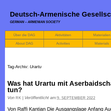
Deutsch-Armenische Gesellsc
GERMAN – ARMENIAN SOCIETY
Über die DAG
Aktivitäten
Materialien
About DAG
Activities
Materials
Tag-Archiv:
Urartu
Was hat Urartu mit Aserbaidsch
tun?
Von
|
Veröffentlicht am:
RK
9. SEPTEMBER 2022
Von Raffi Kantian Die Ausgangslage Anfang A