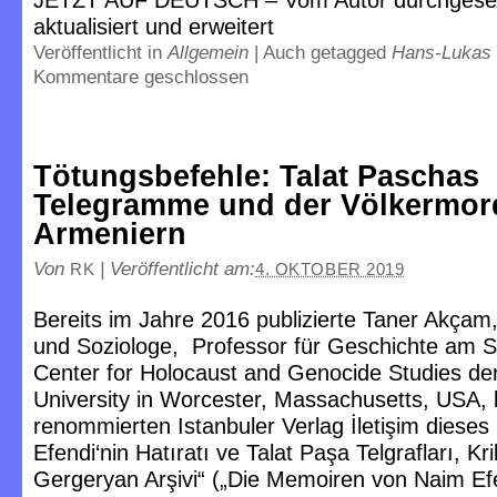
JETZT AUF DEUTSCH – Vom Autor durchgese
aktualisiert und erweitert
Veröffentlicht in
Allgemein
|
Auch getagged
Hans-Lukas 
Kommentare geschlossen
Tötungsbefehle: Talat Paschas
Telegramme und der Völkermor
Armeniern
Von
|
Veröffentlicht am:
RK
4. OKTOBER 2019
Bereits im Jahre 2016 publizierte Taner Akçam,
und Soziologe, Professor für Geschichte am S
Center for Holocaust and Genocide Studies der
University in Worcester, Massachusetts, USA,
renommierten Istanbuler Verlag İletişim dieses
Efendi‘nin Hatıratı ve Talat Paşa Telgrafları, Kri
Gergeryan Arşivi“ („Die Memoiren von Naim Ef