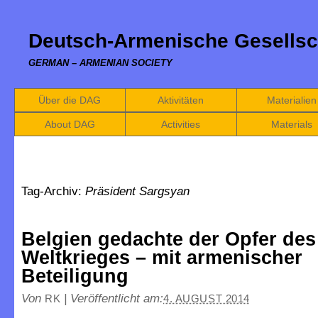
Deutsch-Armenische Gesellsc
GERMAN – ARMENIAN SOCIETY
Über die DAG
Aktivitäten
Materialien
About DAG
Activities
Materials
Tag-Archiv:
Präsident Sargsyan
Belgien gedachte der Opfer des
Weltkrieges – mit armenischer
Beteiligung
Von
|
Veröffentlicht am:
RK
4. AUGUST 2014