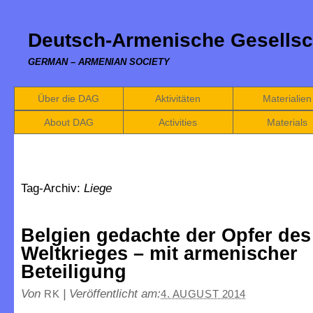
Deutsch-Armenische Gesellsc
GERMAN – ARMENIAN SOCIETY
Über die DAG
Aktivitäten
Materialien
About DAG
Activities
Materials
Tag-Archiv:
Liege
Belgien gedachte der Opfer des
Weltkrieges – mit armenischer
Beteiligung
Von
|
Veröffentlicht am:
RK
4. AUGUST 2014