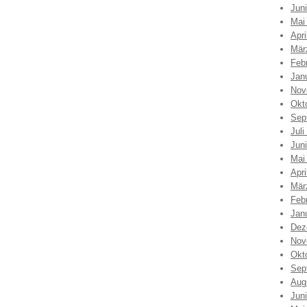
Jun
Mai
Apri
Mär
Feb
Jan
Nov
Okt
Sep
Juli
Jun
Mai
Apri
Mär
Feb
Jan
Dez
Nov
Okt
Sep
Aug
Jun