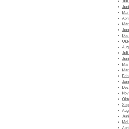
Juli
Jun
Mai
Apri
Mär
Jan
Dez
Okt
Aug
Juli
Jun
Mai
Mär
Feb
Jan
Dez
Nov
Okt
Sep
Aug
Jun
Mai
Apri