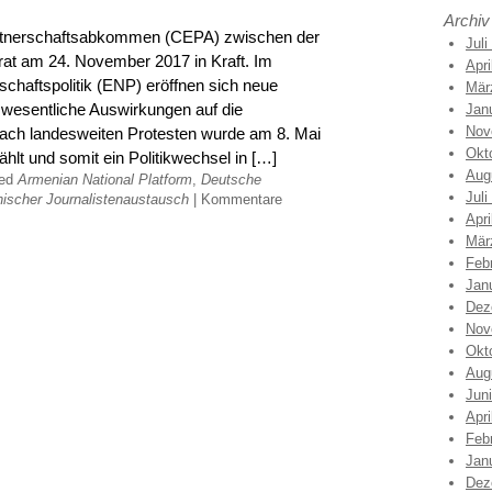
Archiv
rtnerschaftsabkommen (CEPA) zwischen der
Juli
at am 24. November 2017 in Kraft. Im
Apri
haftspolitik (ENP) eröffnen sich neue
Mär
e wesentliche Auswirkungen auf die
Jan
Nov
Nach landesweiten Protesten wurde am 8. Mai
Okt
hlt und somit ein Politikwechsel in […]
Aug
ged
Armenian National Platform
,
Deutsche
Juli
ischer Journalistenaustausch
|
Kommentare
Apri
Mär
Feb
Jan
Dez
Nov
Okt
Aug
Jun
Apri
Feb
Jan
Dez