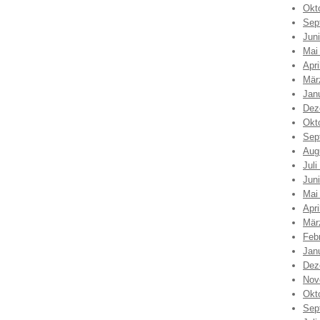
Okt
Sep
Jun
Mai
Apri
Mär
Jan
Dez
Okt
Sep
Aug
Juli
Jun
Mai
Apri
Mär
Feb
Jan
Dez
Nov
Okt
Sep