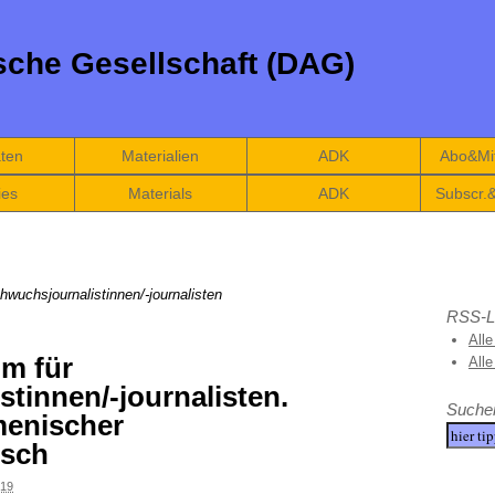
che Gesellschaft (DAG)
äten
Materialien
ADK
Abo&Mit
ies
Materials
ADK
Subscr.
uchsjournalistinnen/-journalisten
RSS-L
Alle
m für
All
tinnen/-journalisten.
Suche
menischer
usch
19