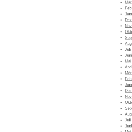
Mär
Feb
Jan
Dez
Nov
Okt
Sep
Aug
Juli
Jun
Mai
Apri
Mär
Feb
Jan
Dez
Nov
Okt
Sep
Aug
Juli
Jun
Mai