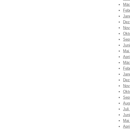
Mär
Feb
Jan
Dez
Nov
Okt
Sep
Jun
Mai
Apri
Mär
Feb
Jan
Dez
Nov
Okt
Sep
Aug
Juli
Jun
Mai
Apri