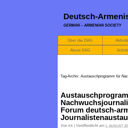
Deutsch-Armenis
GERMAN – ARMENIAN SOCIETY
Über die DAG
Aktivit
About DAG
Activit
Tag-Archiv:
Austauschprogramm für Nachw
Austauschprogram
Nachwuchsjournalis
Forum deutsch-ar
Journalistenausta
Von
|
Veröffentlicht am:
RK
1. AUGUST 20