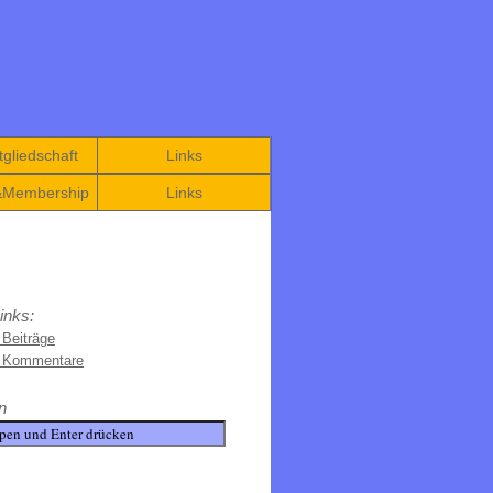
gliedschaft
Links
&Membership
Links
inks:
 Beiträge
e Kommentare
n