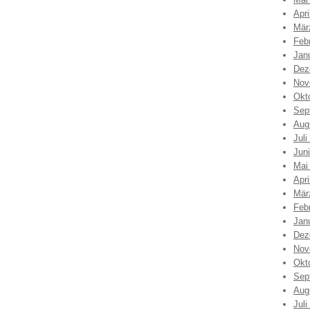
Apri
Mär
Feb
Jan
Dez
Nov
Okt
Sep
Aug
Juli
Jun
Mai
Apri
Mär
Feb
Jan
Dez
Nov
Okt
Sep
Aug
Juli