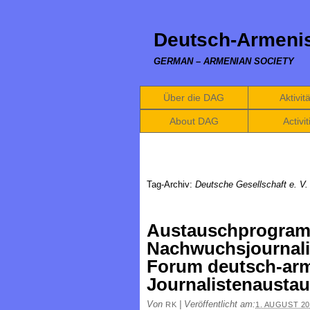
Deutsch-Armenis
GERMAN – ARMENIAN SOCIETY
Über die DAG
Aktivit
About DAG
Activit
Tag-Archiv:
Deutsche Gesellschaft e. V.
Austauschprogram
Nachwuchsjournalis
Forum deutsch-ar
Journalistenausta
Von
|
Veröffentlicht am:
RK
1. AUGUST 20