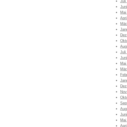
Juli
Jun
Mai
Apri
Mär
Jan
Dez
Okt
Aug
Juli
Jun
Mai
Mär
Feb
Jan
Dez
Nov
Okt
Sep
Aug
Jun
Mai
Apri