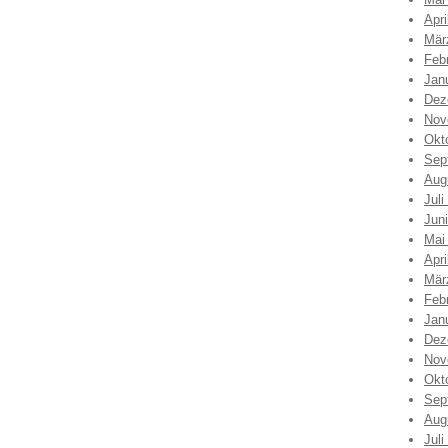
Apri
Mär
Feb
Jan
Dez
Nov
Okt
Sep
Aug
Juli
Jun
Mai
Apri
Mär
Feb
Jan
Dez
Nov
Okt
Sep
Aug
Juli