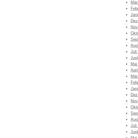
Mär
Feb
Jan
Dez
Nov
Okt
Sep
Aug
Juli
Jun
Mai
Apri
Mär
Feb
Jan
Dez
Nov
Okt
Sep
Aug
Juli
Jun
Mai