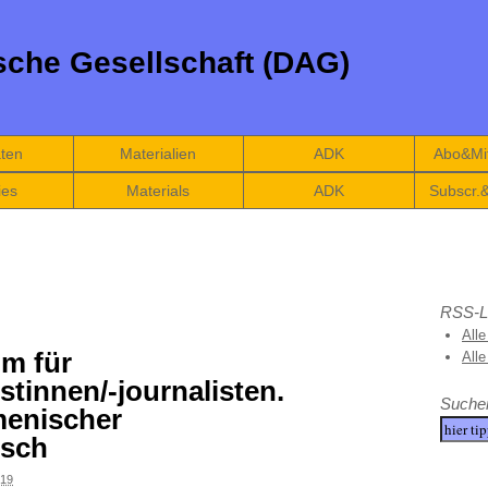
che Gesellschaft (DAG)
äten
Materialien
ADK
Abo&Mit
ies
Materials
ADK
Subscr.
RSS-L
Alle
m für
All
tinnen/-journalisten.
Suche
menischer
usch
19