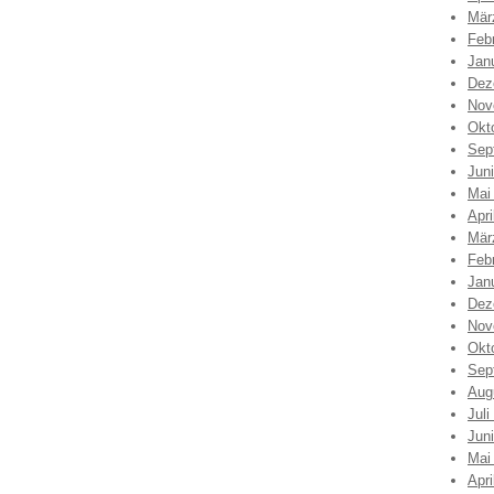
Mär
Feb
Jan
Dez
Nov
Okt
Sep
Jun
Mai
Apri
Mär
Feb
Jan
Dez
Nov
Okt
Sep
Aug
Juli
Jun
Mai
Apri