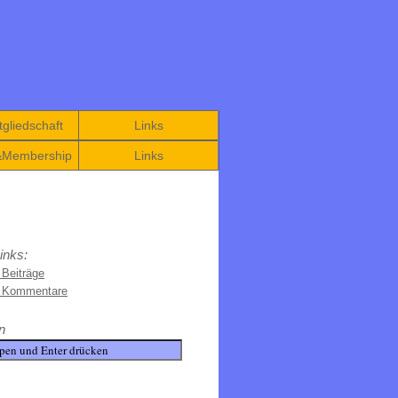
gliedschaft
Links
&Membership
Links
inks:
 Beiträge
e Kommentare
n