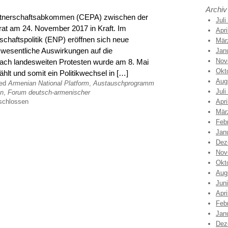
Archiv
rtnerschaftsabkommen (CEPA) zwischen der
Juli
at am 24. November 2017 in Kraft. Im
Apri
haftspolitik (ENP) eröffnen sich neue
Mär
e wesentliche Auswirkungen auf die
Jan
Nov
Nach landesweiten Protesten wurde am 8. Mai
Okt
hlt und somit ein Politikwechsel in […]
Aug
ged
Armenian National Platform
,
Austauschprogramm
Juli
en
,
Forum deutsch-armenischer
schlossen
Apri
Mär
Feb
Jan
Dez
Nov
Okt
Aug
Jun
Apri
Feb
Jan
Dez