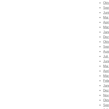
Okt
Sep
Jun
Mai
Apri
Mär
Jan
Dez
Okt
Sep
Aug
Juli
Jun
Mai
Apri
Mär
Feb
Jan
Dez
Nov
Okt
Sep