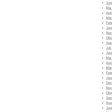
Jun
Mai
Apri
Mär
Feb
Jan
Nov
Okt
Sep
Juli
Jun
Mai
Apri
Mär
Feb
Jan
Dez
Nov
Okt
Sep
Aug
Jun