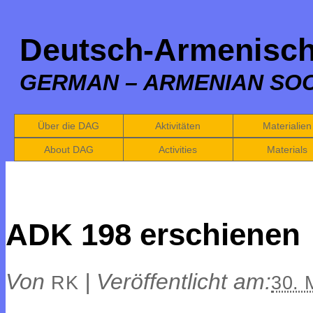
Deutsch-Armenisch
GERMAN – ARMENIAN SOC
Über die DAG
Aktivitäten
Materialien
About DAG
Activities
Materials
ADK 198 erschienen
Von
|
Veröffentlicht am:
RK
30.