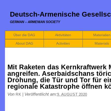
Deutsch-Armenische Gesellsc
GERMAN – ARMENIAN SOCIETY
Über die DAG
Aktivitäten
Materialien
About DAG
Activities
Materials
Mit Raketen das Kernkraftwerk
angreifen. Aserbaidschans töri
Drohung, die Tür und Tor für ei
regionale Katastrophe öffnen k
Von
|
Veröffentlicht am:
RK
9. AUGUST 2020