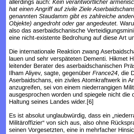
allerdings auch:
Kein verantwortlicher armenisch
hat einen Angriff auf zivile Ziele Aserbaidscha
genannten Staudamm gibt es zahlreiche ander
Objekte) angedroht oder gar angedeutet.
Warum
also das aserbaidschanische Verteidigungsmini
eine nicht-existente Bedrohung auf diese Art 
Die internationale Reaktion zwang Aserbaidsc
lauen und sehr verspäteten Dementi. Hikmet Ha
leitender Berater des aserbaidschanischen Prä
Ilham Aliyev, sagte, gegenüber
France24
, die
Aserbaidschans, ein ziviles Atomkraftwerk in 
anzugreifen, sei von einem niederrangigen Militä
ausgesprochen worden und spiegele nicht die of
Haltung seines Landes wider.[6]
Es ist absolut unglaubwürdig, dass ein „niederr
Militäroffizier“ von sich aus, also ohne Rücksp
seinen Vorgesetzten, eine in mehrfacher Hinsic