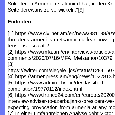
Soldaten in Armenien stationiert hat, in den Kri
Seite Jerewans zu verwickeln.“[9]
Endnoten.
[1] https://www.civilnet.am/en/news/381198/aze
threatens-armenias-metsamor-nuclear-power-p
tensions-escalate/
[2] https://www.mfa.am/en/interviews-articles-
comments/2020/07/16/MFA_Metzamor/10379
[3]
https://twitter.com/siegele_jos/status/128415
[4] https://armenpress.am/eng/news/1022813.
[5] https://www.admin.ch/opc/de/classified-
compilation/19770112/index.html
[6] https://www.france24.com/en/europe/2020
interview-adviser-to-azerbaijan-s-president-we-
expecting-provocation-from-armenia-at-any-m
[7] In einer umfangreichen Analyse geht Victo