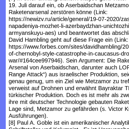
19. Juli darauf ein, ob Aserbaidschan Metzamo
Raketenarsenal zerstören könne (Link:
https://newizv.ru/article/general/19-07-2020/zas
napadeniya-mozhet-li-azerbaydzhan-unichtozhi
armyanskuyu-aes) und beantwortet das abschl
David Hambling geht auf diese Frage ein (Link:
https://www.forbes.com/sites/davidhambling/20
of-chernobyl-style-catastrophe-in-caucasus-dr
war/#164cee997946). Sein Argument: Die Rak
Arsenal von Aserbaidschan, darunter auch LO
Range Attack“) aus israelischer Produktion, sei
genau genug, um ein Ziel wie Metzamor zu tref
verweist auf Drohnen und erwähnt Bayraktar 
türkischer Produktion. Doch es ist mehr als zwe
ihre mit deutscher Technologie gebauten Raket
Lage sind, Metzamor zu gefährden (s. Victor 
Ausführungen).
[8] Paul A. Goble ist ein amerikanischer Analyti