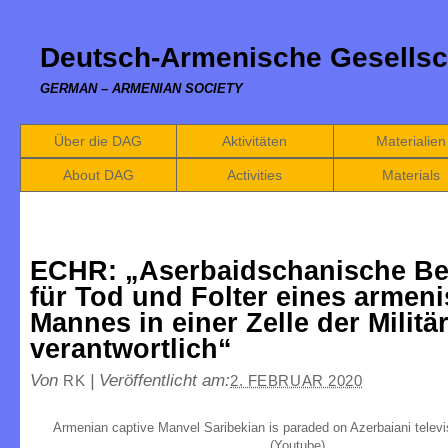
Deutsch-Armenische Gesellsc
GERMAN – ARMENIAN SOCIETY
Über die DAG
Aktivitäten
Materialien
About DAG
Activities
Materials
ECHR: „Aserbaidschanische B
für Tod und Folter eines armen
Mannes in einer Zelle der Militär
verantwortlich“
Von
|
Veröffentlicht am:
RK
2. FEBRUAR 2020
Armenian captive Manvel Saribekian is paraded on Azerbaiani telev
(Youtube)