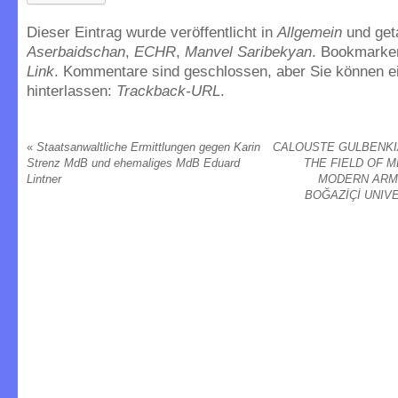
Dieser Eintrag wurde veröffentlicht in
Allgemein
und get
Aserbaidschan
,
ECHR
,
Manvel Saribekyan
. Bookmarke
Link
. Kommentare sind geschlossen, aber Sie können e
hinterlassen:
Trackback-URL
.
«
Staatsanwaltliche Ermittlungen gegen Karin
CALOUSTE GULBENKI
Strenz MdB und ehemaliges MdB Eduard
THE FIELD OF 
Lintner
MODERN ARME
BOĞAZİÇİ UNIV