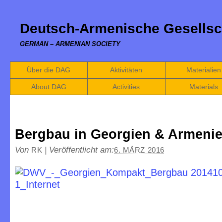
Deutsch-Armenische Gesellsc
GERMAN – ARMENIAN SOCIETY
Über die DAG
Aktivitäten
Materialien
About DAG
Activities
Materials
Bergbau in Georgien & Armeni
Von
|
Veröffentlicht am:
RK
6. MÄRZ 2016