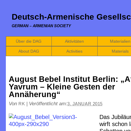
Deutsch-Armenische Gesellsc
GERMAN – ARMENIAN SOCIETY
Über die DAG
Aktivitäten
Materialien
About DAG
Activities
Materials
August Bebel Institut Berlin: „A
Yavrum – Kleine Gesten der
Annäherung“
Von
|
Veröffentlicht am:
RK
3. JANUAR 2015
Das Jubiläu
wirft schon 