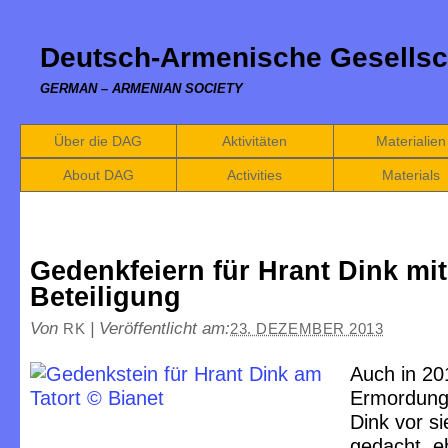
Deutsch-Armenische Gesellsc
GERMAN – ARMENIAN SOCIETY
Über die DAG
Aktivitäten
Materialien
About DAG
Activities
Materials
Gedenkfeiern für Hrant Dink mi
Beteiligung
Von
|
Veröffentlicht am:
RK
23. DEZEMBER 2013
Auch in 20
Ermordung
Dink vor s
gedacht, e