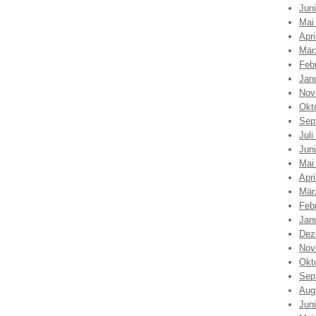
Jun
Mai
Apri
Mär
Feb
Jan
Nov
Okt
Sep
Juli
Jun
Mai
Apri
Mär
Feb
Jan
Dez
Nov
Okt
Sep
Aug
Jun