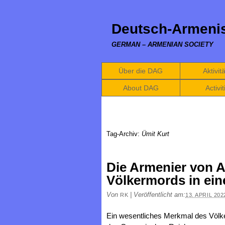
Deutsch-Armenis
GERMAN – ARMENIAN SOCIETY
Über die DAG
Aktivit
About DAG
Activit
Tag-Archiv:
Ümit Kurt
Die Armenier von A
Völkermords in ei
Von
|
Veröffentlicht am:
RK
13. APRIL 202
Ein wesentliches Merkmal des Völk