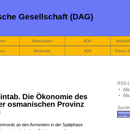
che Gesellschaft (DAG)
äten
Materialien
ADK
Abo&Mit
ies
Materials
ADK
Subscr.
RSS-L
Alle
intab. Die Ökonomie des
All
ner osmanischen Provinz
Suche
2
ermords an den Armeniern in der Spätphase