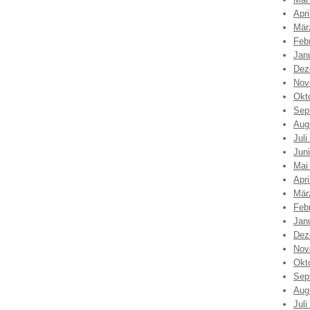
Apri
Mär
Feb
Jan
Dez
Nov
Okt
Sep
Aug
Juli
Jun
Mai
Apri
Mär
Feb
Jan
Dez
Nov
Okt
Sep
Aug
Juli