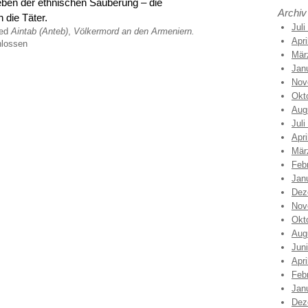
en der ethnischen Säuberung – die
Archiv
 die Täter.
Juli
ged
Aintab (Anteb)
,
Völkermord an den Armeniern.
Apri
lossen
Mär
Jan
Nov
Okt
Aug
Juli
Apri
Mär
Feb
Jan
Dez
Nov
Okt
Aug
Jun
Apri
Feb
Jan
Dez