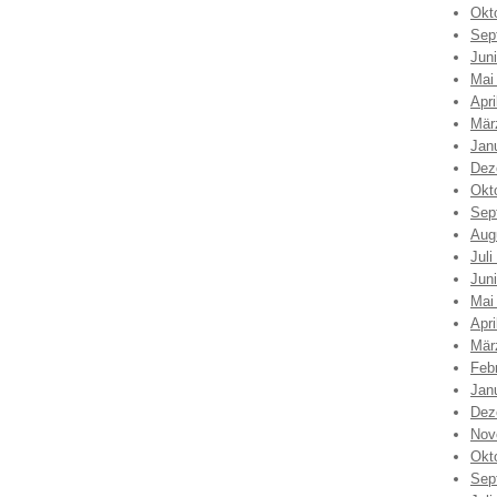
Okt
Sep
Jun
Mai
Apri
Mär
Jan
Dez
Okt
Sep
Aug
Juli
Jun
Mai
Apri
Mär
Feb
Jan
Dez
Nov
Okt
Sep