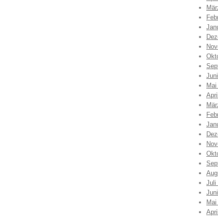
Mär
Feb
Jan
Dez
Nov
Okt
Sep
Jun
Mai
Apri
Mär
Feb
Jan
Dez
Nov
Okt
Sep
Aug
Juli
Jun
Mai
Apri