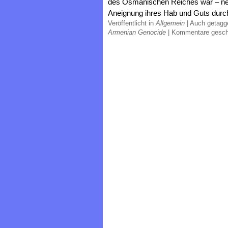
des Osmanischen Reiches war – neb
Aneignung ihres Hab und Guts durch
Veröffentlicht in
Allgemein
|
Auch getag
Armenian Genocide
|
Kommentare gesch