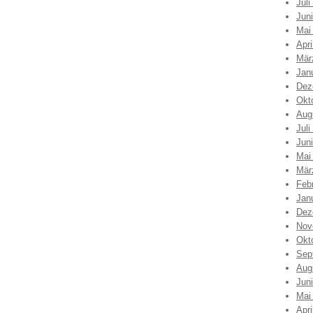
Juli
Jun
Mai
Apri
Mär
Jan
Dez
Okt
Aug
Juli
Jun
Mai
Mär
Feb
Jan
Dez
Nov
Okt
Sep
Aug
Jun
Mai
Apri