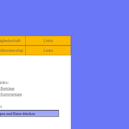
gliedschaft
Links
&Membership
Links
inks:
 Beiträge
e Kommentare
n