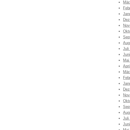
Mär
Feb
Jan
Dez
Nov
Okt
Sep
Aug
Juli
Jun
Mai
Apri
Mär
Feb
Jan
Dez
Nov
Okt
Sep
Aug
Juli
Jun
Mai