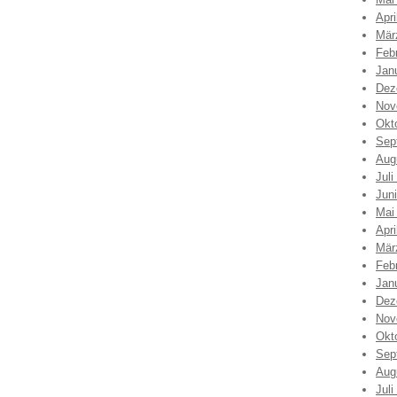
Apri
Mär
Feb
Jan
Dez
Nov
Okt
Sep
Aug
Juli
Jun
Mai
Apri
Mär
Feb
Jan
Dez
Nov
Okt
Sep
Aug
Juli