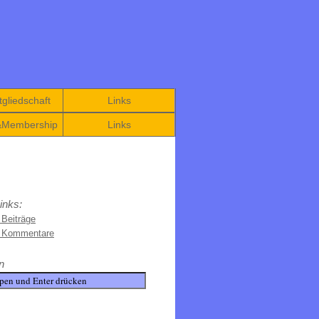
gliedschaft
Links
&Membership
Links
inks:
 Beiträge
e Kommentare
n