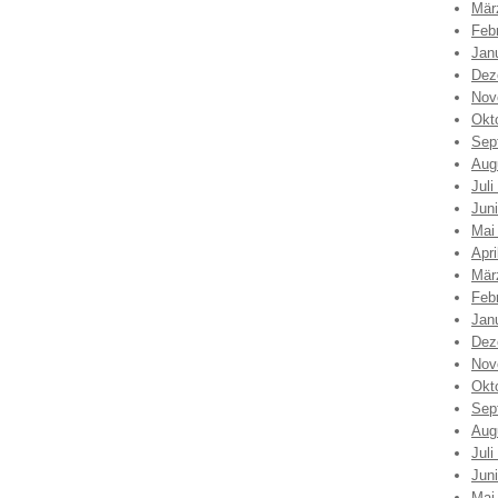
Mär
Feb
Jan
Dez
Nov
Okt
Sep
Aug
Juli
Jun
Mai
Apri
Mär
Feb
Jan
Dez
Nov
Okt
Sep
Aug
Juli
Jun
Mai