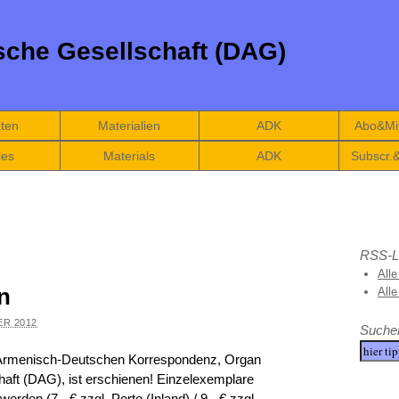
che Gesellschaft (DAG)
äten
Materialien
ADK
Abo&Mit
ies
Materials
ADK
Subscr.
RSS-L
Alle
n
All
ER 2012
Suche
 Armenisch-Deutschen Korrespondenz, Organ
aft (DAG), ist erschienen! Einzelexemplare
en (7,- € zzgl. Porto (Inland) / 9,- € zzgl.