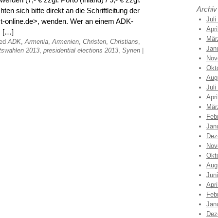
Archiv
en sich bitte direkt an die Schriftleitung der
Juli
@t-online.de>, wenden. Wer an einem ADK-
Apri
s […]
Mär
ged
ADK
,
Armenia
,
Armenien
,
Christen
,
Christians
,
Jan
tswahlen 2013
,
presidential elections 2013
,
Syrien
|
Nov
Okt
Aug
Juli
Apri
Mär
Feb
Jan
Dez
Nov
Okt
Aug
Jun
Apri
Feb
Jan
Dez