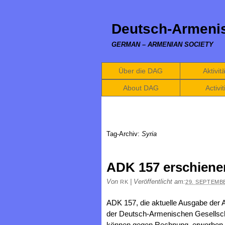
Deutsch-Armenis
GERMAN – ARMENIAN SOCIETY
Über die DAG
Aktivit
About DAG
Activit
Tag-Archiv:
Syria
ADK 157 erschiene
Von
|
Veröffentlicht am:
RK
29. SEPTEMB
ADK 157, die aktuelle Ausgabe der
der Deutsch-Armenischen Gesellsch
können gegen Rechnung erworben werd