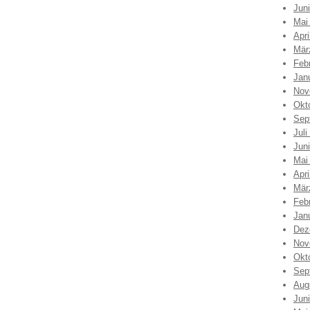
Jun
Mai
Apri
Mär
Feb
Jan
Nov
Okt
Sep
Juli
Jun
Mai
Apri
Mär
Feb
Jan
Dez
Nov
Okt
Sep
Aug
Jun