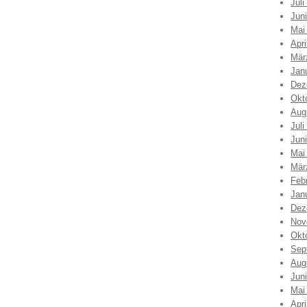
Juli
Jun
Mai
Apri
Mär
Jan
Dez
Okt
Aug
Juli
Jun
Mai
Mär
Feb
Jan
Dez
Nov
Okt
Sep
Aug
Jun
Mai
Apri