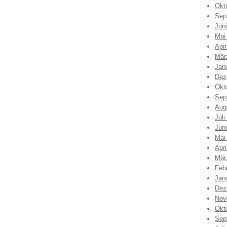
Okt
Sep
Jun
Mai
Apri
Mär
Jan
Dez
Okt
Sep
Aug
Juli
Jun
Mai
Apri
Mär
Feb
Jan
Dez
Nov
Okt
Sep