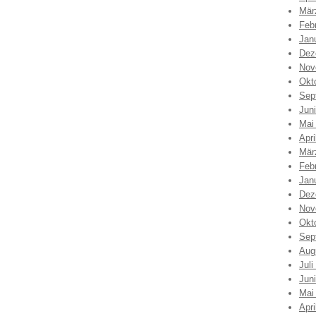
Mär
Feb
Jan
Dez
Nov
Okt
Sep
Jun
Mai
Apri
Mär
Feb
Jan
Dez
Nov
Okt
Sep
Aug
Juli
Jun
Mai
Apri