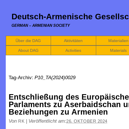
Deutsch-Armenische Gesellsc
GERMAN – ARMENIAN SOCIETY
Über die DAG
Aktivitäten
Materialien
About DAG
Activities
Materials
Tag-Archiv:
P10_TA(2024)0029
Entschließung des Europäisch
Parlaments zu Aserbaidschan 
Beziehungen zu Armenien
Von
|
Veröffentlicht am:
RK
26. OKTOBER 2024