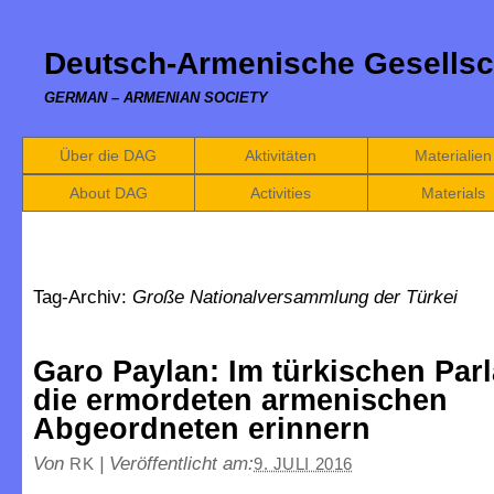
Deutsch-Armenische Gesellsc
GERMAN – ARMENIAN SOCIETY
Über die DAG
Aktivitäten
Materialien
About DAG
Activities
Materials
Tag-Archiv:
Große Nationalversammlung der Türkei
Garo Paylan: Im türkischen Par
die ermordeten armenischen
Abgeordneten erinnern
Von
|
Veröffentlicht am:
RK
9. JULI 2016