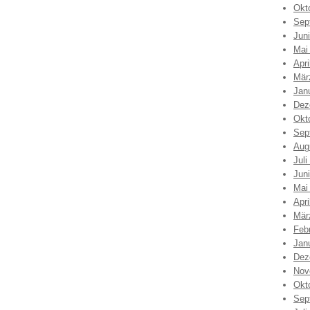
Okt
Sep
Jun
Mai
Apri
Mär
Jan
Dez
Okt
Sep
Aug
Juli
Jun
Mai
Apri
Mär
Feb
Jan
Dez
Nov
Okt
Sep