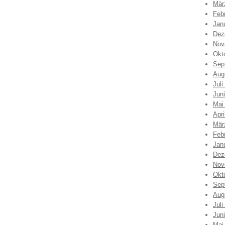
Mär
Feb
Jan
Dez
Nov
Okt
Sep
Aug
Juli
Jun
Mai
Apri
Mär
Feb
Jan
Dez
Nov
Okt
Sep
Aug
Juli
Jun
Mai