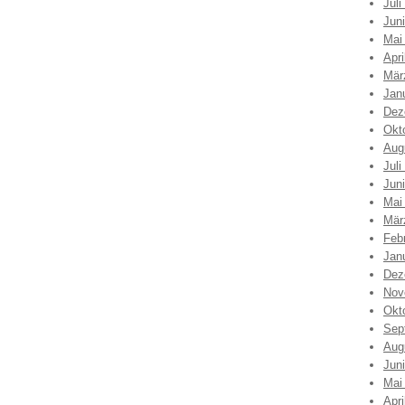
Juli
Jun
Mai
Apri
Mär
Jan
Dez
Okt
Aug
Juli
Jun
Mai
Mär
Feb
Jan
Dez
Nov
Okt
Sep
Aug
Jun
Mai
Apri