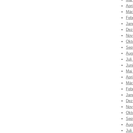
Apri
Mär
Feb
Jan
Dez
Nov
Okt
Sep
Aug
Juli
Jun
Mai
Apri
Mär
Feb
Jan
Dez
Nov
Okt
Sep
Aug
Juli