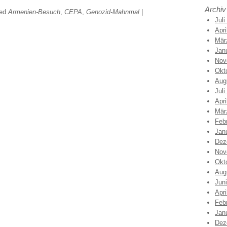
Archiv
ged
Armenien-Besuch
,
CEPA
,
Genozid-Mahnmal
|
Juli
Apri
Mär
Jan
Nov
Okt
Aug
Juli
Apri
Mär
Feb
Jan
Dez
Nov
Okt
Aug
Jun
Apri
Feb
Jan
Dez