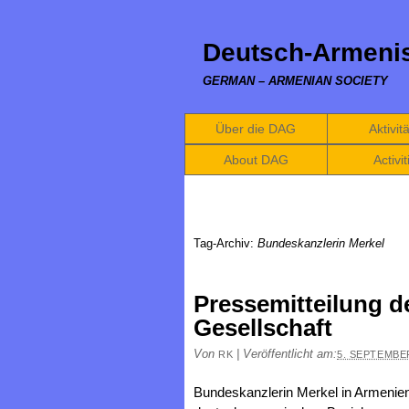
Deutsch-Armenis
GERMAN – ARMENIAN SOCIETY
Über die DAG
Aktivit
About DAG
Activit
Tag-Archiv:
Bundeskanzlerin Merkel
Pressemitteilung 
Gesellschaft
Von
|
Veröffentlicht am:
RK
5. SEPTEMBE
Bundeskanzlerin Merkel in Armenien: 