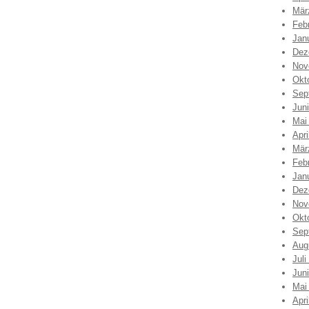
Mär
Feb
Jan
Dez
Nov
Okt
Sep
Jun
Mai
Apri
Mär
Feb
Jan
Dez
Nov
Okt
Sep
Aug
Juli
Jun
Mai
Apri