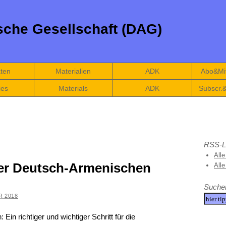
che Gesellschaft (DAG)
äten
Materialien
ADK
Abo&Mit
ies
Materials
ADK
Subscr.
RSS-L
Alle
der Deutsch-Armenischen
All
Suche
R 2018
Ein richtiger und wichtiger Schritt für die