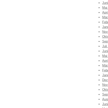
Jun
Mai
Apri
Mär
Feb
Jan
Nov
Okt
Sep
Juli
Jun
Mai
Apri
Mär
Feb
Jan
Dez
Nov
Okt
Sep
Aug
Jun