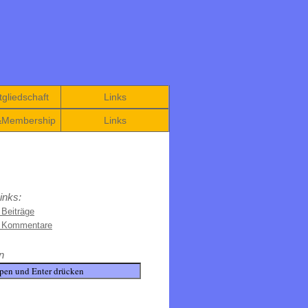
gliedschaft
Links
&Membership
Links
inks:
 Beiträge
e Kommentare
n