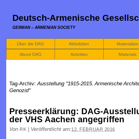
Deutsch-Armenische Gesellsc
GERMAN – ARMENIAN SOCIETY
Über die DAG
Aktivitäten
Materialien
About DAG
Activities
Materials
Tag-Archiv:
Ausstellung "1915-2015. Armenische Archit
Genozid"
Presseerklärung: DAG-Ausstell
der VHS Aachen angegriffen
Von
|
Veröffentlicht am:
RK
12. FEBRUAR 2016