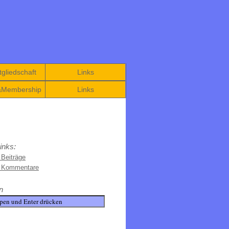
gliedschaft
Links
&Membership
Links
inks:
 Beiträge
e Kommentare
n