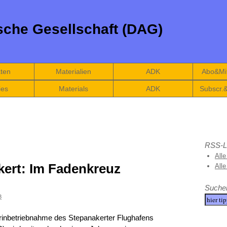
che Gesellschaft (DAG)
äten
Materialien
ADK
Abo&Mit
ies
Materials
ADK
Subscr.
RSS-L
Alle
kert: Im Fadenkreuz
All
Suche
3
erinbetriebnahme des Stepanakerter Flughafens