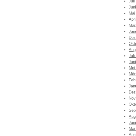
Juli
Jun
Mai
Apri
Mär
Jan
Dez
Okt
Aug
Juli
Jun
Mai
Mär
Feb
Jan
Dez
Nov
Okt
Sep
Aug
Jun
Mai
Apri