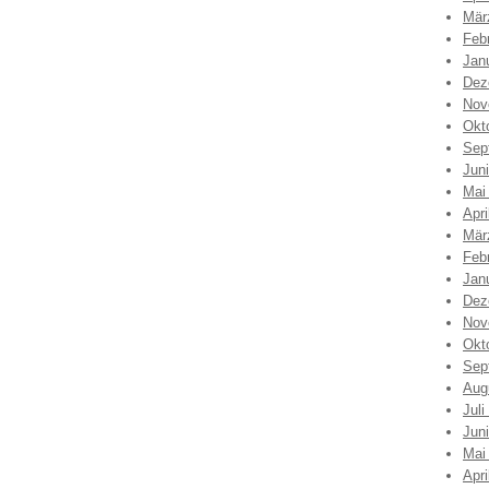
Mär
Feb
Jan
Dez
Nov
Okt
Sep
Jun
Mai
Apri
Mär
Feb
Jan
Dez
Nov
Okt
Sep
Aug
Juli
Jun
Mai
Apri