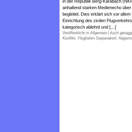
in der Republik Berg-Karabach (NKR
anhaltend starken Medienecho über 
begleitet. Dies erklärt sich vor all
Einrichtung des zivilen Flugverkeh
kategorisch ablehnt und […]
Veröffentlicht in
Allgemein
|
Auch getag
Konflikt
,
Flughafen Stepanakert
,
Nagorno