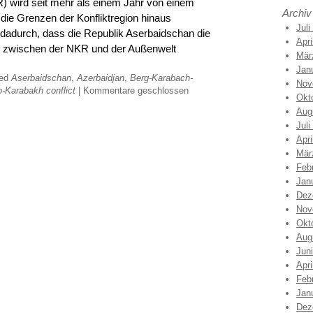
) wird seit mehr als einem Jahr von einem
Archiv
die Grenzen der Konfliktregion hinaus
Juli
em dadurch, dass die Republik Aserbaidschan die
Apri
rs zwischen der NKR und der Außenwelt
Mär
Jan
ged
Aserbaidschan
,
Azerbaidjan
,
Berg-Karabach-
Nov
-Karabakh conflict
|
Kommentare geschlossen
Okt
Aug
Juli
Apri
Mär
Feb
Jan
Dez
Nov
Okt
Aug
Jun
Apri
Feb
Jan
Dez