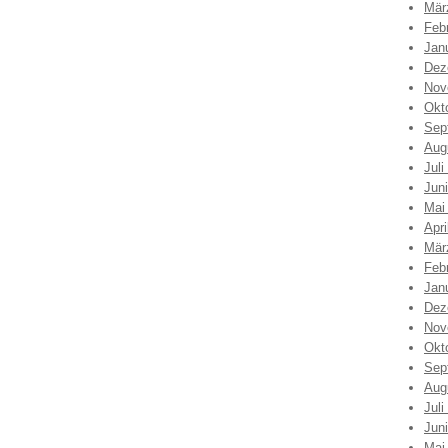
Mär
Feb
Jan
Dez
Nov
Okt
Sep
Aug
Juli
Jun
Mai
Apri
Mär
Feb
Jan
Dez
Nov
Okt
Sep
Aug
Juli
Jun
Mai