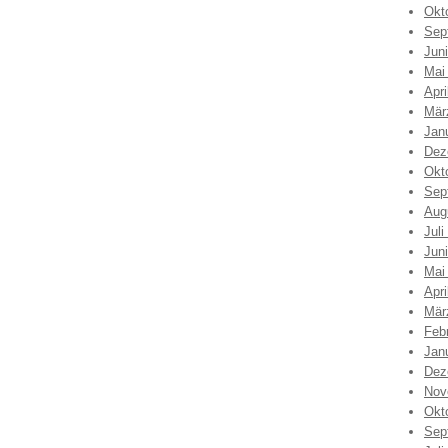
Okt
Sep
Jun
Mai
Apri
Mär
Jan
Dez
Okt
Sep
Aug
Juli
Jun
Mai
Apri
Mär
Feb
Jan
Dez
Nov
Okt
Sep