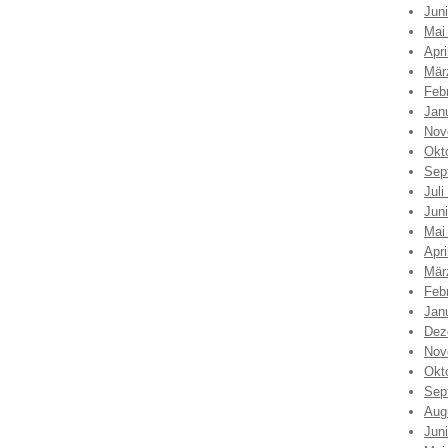
Jun
Mai
Apri
Mär
Feb
Jan
Nov
Okt
Sep
Juli
Jun
Mai
Apri
Mär
Feb
Jan
Dez
Nov
Okt
Sep
Aug
Jun