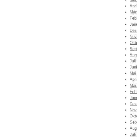
Apri
Mär
Feb
Jan
Dez
Nov
Okt
Sep
Aug
Juli
Jun
Mai
Apri
Mär
Feb
Jan
Dez
Nov
Okt
Sep
Aug
Juli