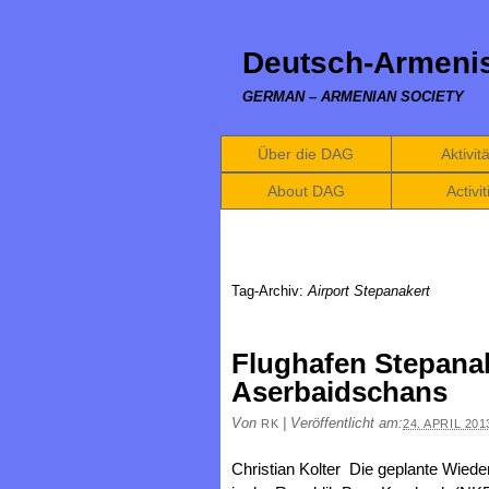
Deutsch-Armenis
GERMAN – ARMENIAN SOCIETY
Über die DAG
Aktivit
About DAG
Activit
Tag-Archiv:
Airport Stepanakert
Flughafen Stepana
Aserbaidschans
Von
|
Veröffentlicht am:
RK
24. APRIL 201
Christian Kolter Die geplante Wied