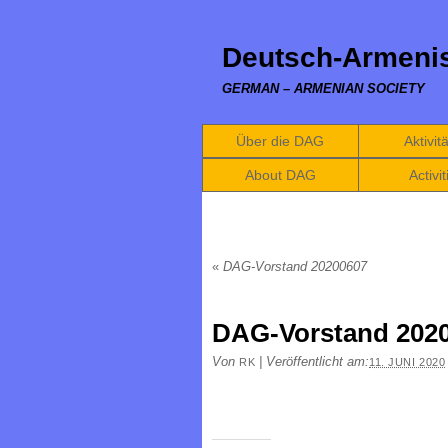
Deutsch-Armenis
GERMAN – ARMENIAN SOCIETY
Über die DAG
Aktivit
About DAG
Activit
«
DAG-Vorstand 20200607
DAG-Vorstand 202
Von
|
Veröffentlicht am:
RK
11. JUNI 2020