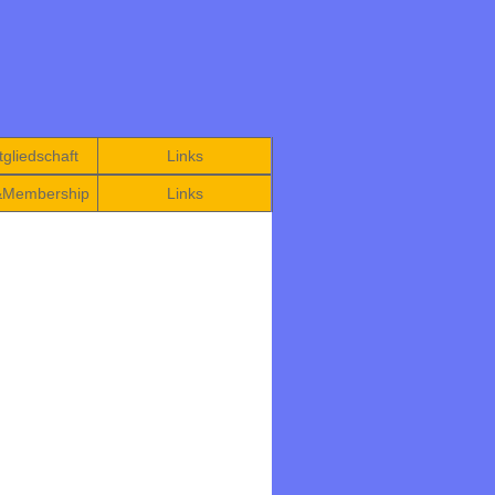
gliedschaft
Links
&Membership
Links