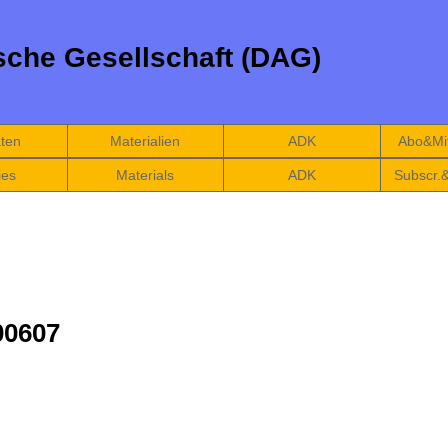
che Gesellschaft (DAG)
äten
Materialien
ADK
Abo&Mit
ies
Materials
ADK
Subscr.
00607