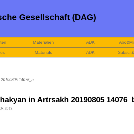
che Gesellschaft (DAG)
äten
Materialien
ADK
Abo&Mit
ies
Materials
ADK
Subscr.
h 20190805 14076_b
hakyan in Artrsakh 20190805 14076_
ER 2019