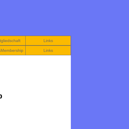
gliedschaft
Links
&Membership
Links
b