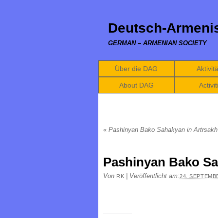
Deutsch-Armenis
GERMAN – ARMENIAN SOCIETY
Über die DAG
Aktivit
About DAG
Activit
«
Pashinyan Bako Sahakyan in Artrsak
Pashinyan Bako Sa
Von
|
Veröffentlicht am:
RK
24. SEPTEMB