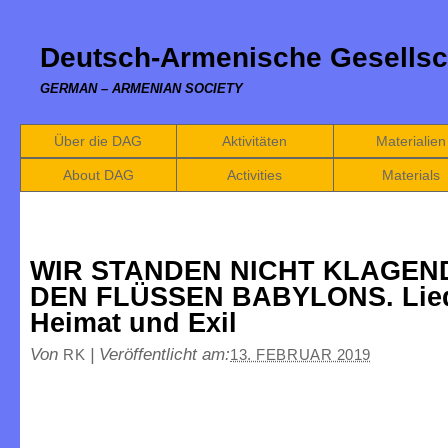
Deutsch-Armenische Gesellsc
GERMAN – ARMENIAN SOCIETY
Über die DAG
Aktivitäten
Materialien
About DAG
Activities
Materials
WIR STANDEN NICHT KLAGEN
DEN FLÜSSEN BABYLONS. Lied
Heimat und Exil
Von
|
Veröffentlicht am:
RK
13. FEBRUAR 2019