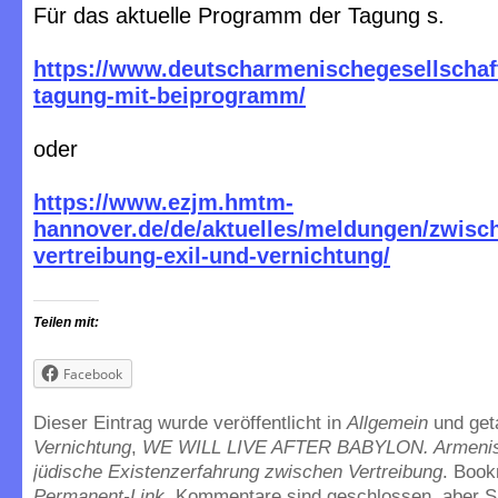
Für das aktuelle Programm der Tagung s.
https://www.deutscharmenischegesellschaft.
tagung-mit-beiprogramm/
oder
https://www.ezjm.hmtm-
hannover.de/de/aktuelles/meldungen/zwisc
vertreibung-exil-und-vernichtung/
Teilen mit:
Facebook
Dieser Eintrag wurde veröffentlicht in
Allgemein
und ge
Vernichtung
,
WE WILL LIVE AFTER BABYLON. Armenis
jüdische Existenzerfahrung zwischen Vertreibung
. Boo
Permanent-Link
. Kommentare sind geschlossen, aber S