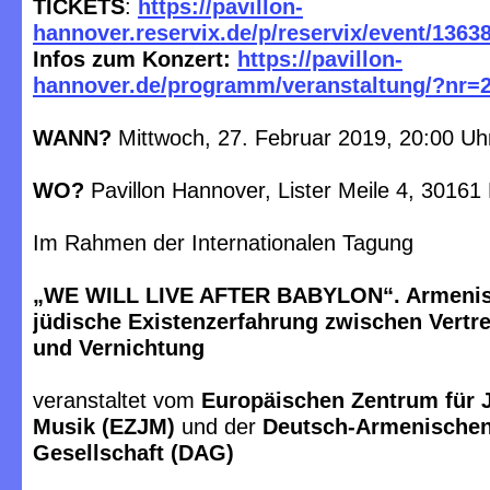
TICKETS
:
https://pavillon-
hannover.reservix.de/p/reservix/event/1363
Infos zum Konzert:
https://pavillon-
hannover.de/programm/veranstaltung/?nr=
WANN?
Mittwoch, 27. Februar 2019, 20:00 Uh
WO?
Pavillon Hannover, Lister Meile 4, 3016
Im Rahmen der Internationalen Tagung
„WE WILL LIVE AFTER BABYLON“. Armenis
jüdische Existenzerfahrung zwischen Vertre
und Vernichtung
veranstaltet vom
Europäischen Zentrum für 
Musik (EZJM)
und der
Deutsch-Armenische
Gesellschaft (DAG)