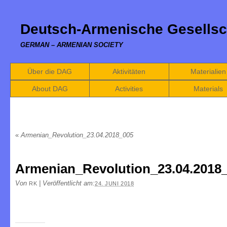
Deutsch-Armenische Gesellsc
GERMAN – ARMENIAN SOCIETY
Über die DAG
Aktivitäten
Materialien
About DAG
Activities
Materials
«
Armenian_Revolution_23.04.2018_005
Armenian_Revolution_23.04.2018
Von
|
Veröffentlicht am:
RK
24. JUNI 2018