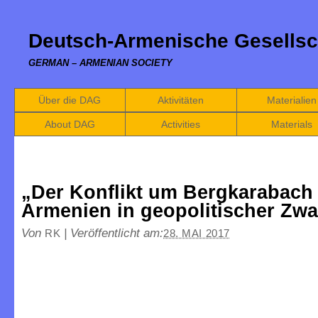
Deutsch-Armenische Gesellsc
GERMAN – ARMENIAN SOCIETY
Über die DAG
Aktivitäten
Materialien
About DAG
Activities
Materials
„Der Konflikt um Bergkarabach
Armenien in geopolitischer Zw
Von
|
Veröffentlicht am:
RK
28. MAI 2017